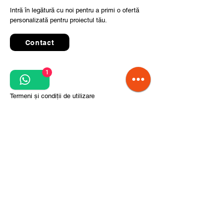
Intră în legătură cu noi pentru a primi o ofertă
personalizată pentru proiectul tău.
Contact
1
Quick Links
Termeni și condiții de utilizare
Politica de confidențialitate
Prelucrarea datelor cu caracter personal
Condiții de comandă și livrare
Pași pentru implementarea proiectului
Despre noi
Divizia CITCOnveyors
Referințe
Clienți