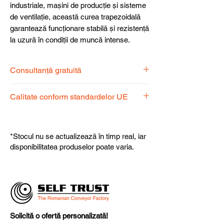
industriale, mașini de producție și sisteme
de ventilație, această curea trapezoidală
garantează funcționare stabilă și rezistență
la uzură în condiții de muncă intense.
Consultanță gratuită
Echipa noastră de specialiști vă stă la
Calitate conform standardelor UE
dispoziție pentru a alege produsul
potrivit nevoilor dumneavoastră.
Produsele noastre respectă
standardele UE, garantând calitate,
*Stocul nu se actualizează în timp real, iar
fiabilitate și performanță superioară.
disponibilitatea produselor poate varia.
Solicită o ofertă personalizată!