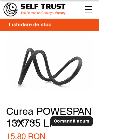
Lichidare de stoc
Curea POWESPAN
13X735 LI
Comandă acum
In stoc
5 buc.
Preț
15,80 RON