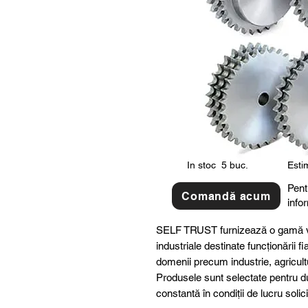
In stoc
5 buc.
Estim
Pent
Comandă acum
info
SELF TRUST furnizează o gamă v
industriale destinate funcționării fi
domenii precum industrie, agricult
Produsele sunt selectate pentru dur
constantă în condiții de lucru solic