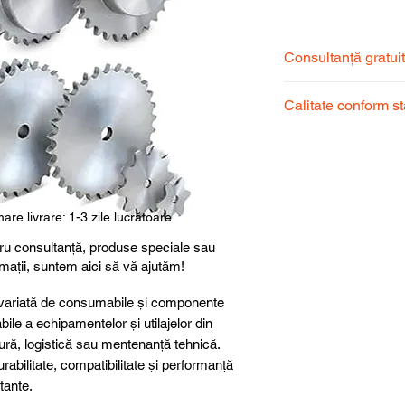
Consultanță gratui
Echipa noastră de s
Calitate conform s
pentru a alege prod
dumneavoastră.
Produsele noastre
garantând calitate, 
superioară.
are livrare: 1-3 zile lucrătoare
ru consultanță, produse speciale sau
rmații, suntem aici să vă ajutăm!
ariată de consumabile și componente
abile a echipamentelor și utilajelor din
ură, logistică sau mentenanță tehnică.
abilitate, compatibilitate și performanță
itante.