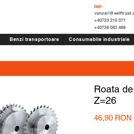
Iași:
vanzari@selftrust.
+40723 215 071
+40728 082 488
Benzi transportoare
Consumabile industriale
Roata de
Z=26
46,90 RON