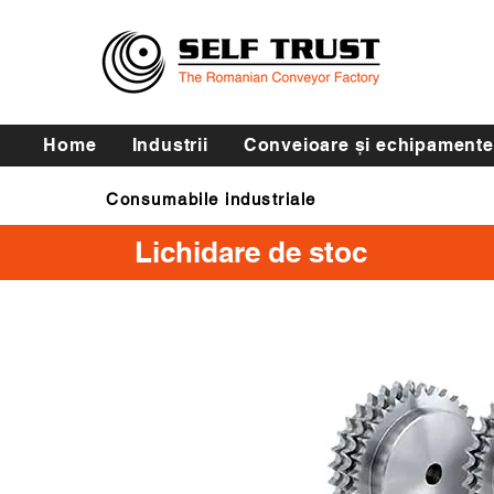
Home
Industrii
Conveioare și echipamente
Consumabile industriale
Curele de transmisie
Lichidare de stoc