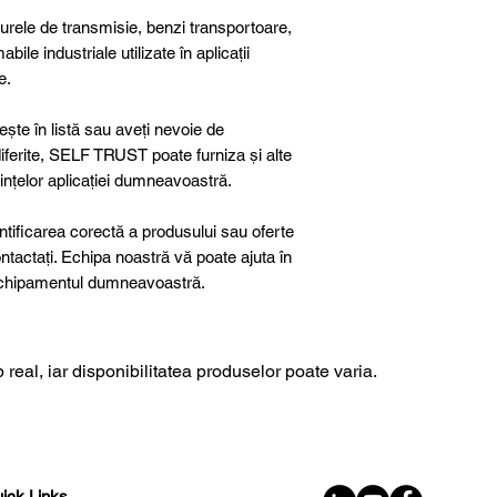
curele de transmisie, benzi transportoare,
abile industriale utilizate în aplicații
e.
ște în listă sau aveți nevoie de
 diferite, SELF TRUST poate furniza și alte
ințelor aplicației dumneavoastră.
ntificarea corectă a produsului sau oferte
ntactați. Echipa noastră vă poate ajuta în
u echipamentul dumneavoastră.
 real, iar disponibilitatea produselor poate varia.
ick Links