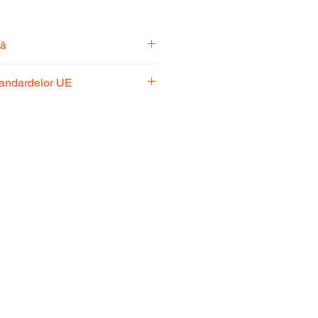
tă
pecialiști vă stă la dispoziție
tandardelor UE
usul potrivit nevoilor
 respectă standardele UE,
fiabilitate și performanță