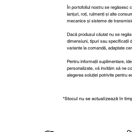
În portofoliul nostru se regăsesc 
lanțuri, roți, rulmenți și alte consum
mecanice și sisteme de transmisi
Dacă produsul căutat nu se regăse
dimensiuni, tipuri sau specificații
variante la comandă, adaptate cer
Pentru informații suplimentare, ide
personalizate, vă invităm să ne co
alegerea soluției potrivite pentr
*Stocul nu se actualizează în timp
Qu