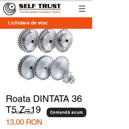
Lichidare de stoc
Roata DINTATA 36
T5 Z=19
Comandă acum
In stoc
5 buc.
Preț
13,00 RON