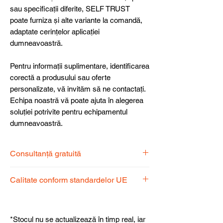
sau specificații diferite, SELF TRUST
poate furniza și alte variante la comandă,
adaptate cerințelor aplicației
dumneavoastră.
Pentru informații suplimentare, identificarea
corectă a produsului sau oferte
personalizate, vă invităm să ne contactați.
Echipa noastră vă poate ajuta în alegerea
soluției potrivite pentru echipamentul
dumneavoastră.
Consultanță gratuită
Echipa noastră de specialiști vă stă la
Calitate conform standardelor UE
dispoziție pentru a alege produsul
potrivit nevoilor dumneavoastră.
Produsele noastre respectă
standardele UE, garantând calitate,
*Stocul nu se actualizează în timp real, iar
fiabilitate și performanță superioară.