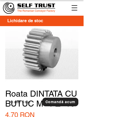
Lichidare de stoc
Roata DINTATA CU
BUTUC M=1 Z=18
Comandă acum
In stoc
5 buc.
Preț
4,70 RON