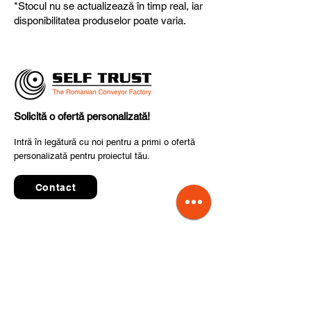
*Stocul nu se actualizează în timp real, iar
fiabilitate și performanță superioară.
disponibilitatea produselor poate varia.
Solicită o ofertă personalizată!
Intră în legătură cu noi pentru a primi o ofertă
personalizată pentru proiectul tău.
Contact
Quick Links
Termeni și condiții de utilizare
Politica de confidențialitate
Prelucrarea datelor cu caracter personal