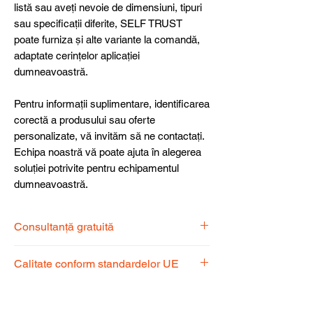
listă sau aveți nevoie de dimensiuni, tipuri
sau specificații diferite, SELF TRUST
poate furniza și alte variante la comandă,
adaptate cerințelor aplicației
dumneavoastră.
Pentru informații suplimentare, identificarea
corectă a produsului sau oferte
personalizate, vă invităm să ne contactați.
Echipa noastră vă poate ajuta în alegerea
soluției potrivite pentru echipamentul
dumneavoastră.
Consultanță gratuită
Echipa noastră de specialiști vă stă la
Calitate conform standardelor UE
dispoziție pentru a alege produsul
potrivit nevoilor dumneavoastră.
Produsele noastre respectă
standardele UE, garantând calitate,