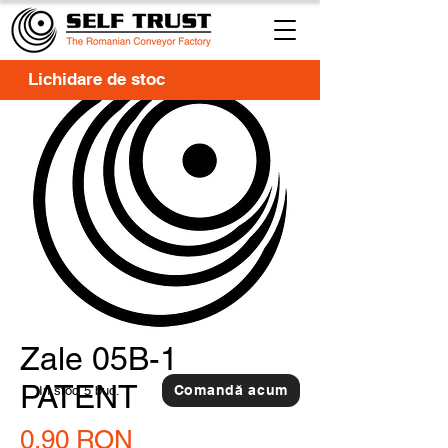
Lichidare de stoc
Zale 05B-1
PATENT
Comandă acum
In stoc
5 buc.
Preț
0,90 RON