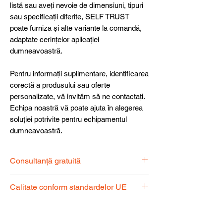
listă sau aveți nevoie de dimensiuni, tipuri
sau specificații diferite, SELF TRUST
poate furniza și alte variante la comandă,
adaptate cerințelor aplicației
dumneavoastră.
Pentru informații suplimentare, identificarea
corectă a produsului sau oferte
personalizate, vă invităm să ne contactați.
Echipa noastră vă poate ajuta în alegerea
soluției potrivite pentru echipamentul
dumneavoastră.
Consultanță gratuită
Echipa noastră de specialiști vă stă la
Calitate conform standardelor UE
dispoziție pentru a alege produsul
potrivit nevoilor dumneavoastră.
Produsele noastre respectă
standardele UE, garantând calitate,