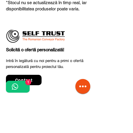
*Stocul nu se actualizează în timp real, iar
fiabilitate și performanță superioară.
disponibilitatea produselor poate varia.
Solicită o ofertă personalizată!
Intră în legătură cu noi pentru a primi o ofertă
personalizată pentru proiectul tău.
Contact
1
Quick Links
Termeni și condiții de utilizare
Politica de confidențialitate
Prelucrarea datelor cu caracter personal