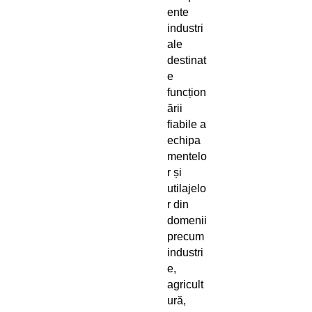
ente
industri
ale
destinat
e
funcțion
ării
fiabile a
echipa
mentelo
r și
utilajelo
r din
domenii
precum
industri
e,
agricult
ură,