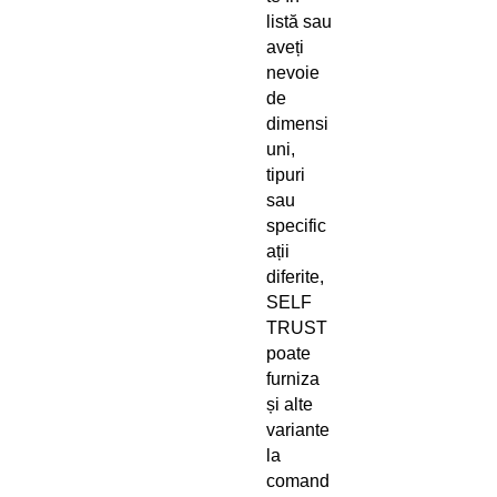
listă sau
aveți
nevoie
de
dimensi
uni,
tipuri
sau
specific
ații
diferite,
SELF
TRUST
poate
furniza
și alte
variante
la
comand