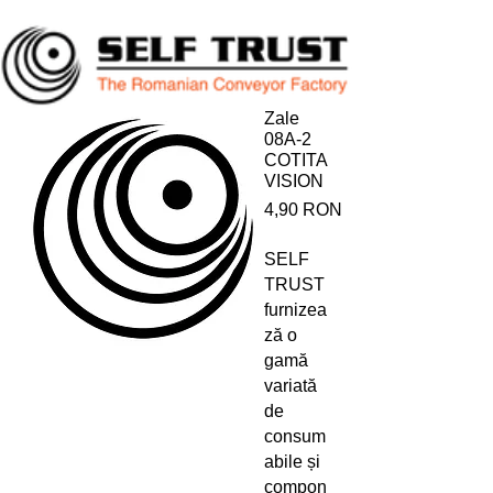
Zale
08A-2
COTITA
VISION
Preț
4,90 RON
SELF
TRUST
furnizea
ză o
gamă
variată
de
consum
abile și
compon