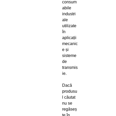
consum
abile
industri
ale
utilizate
în
aplicații
mecanic
e și
sisteme
de
transmis
ie.
Dacă
produsu
l căutat
nu se
regăseș
te în