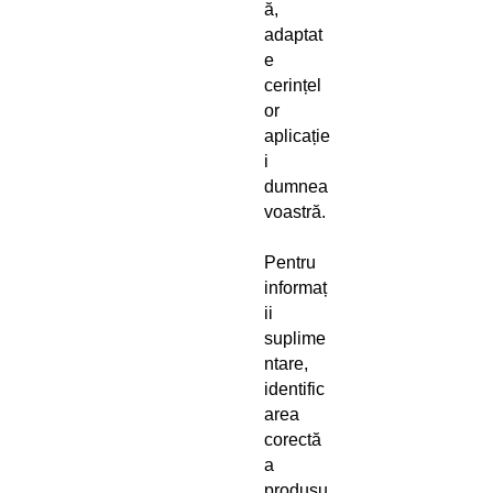
ă,
adaptat
e
cerințel
or
aplicație
i
dumnea
voastră.
Pentru
informaț
ii
suplime
ntare,
identific
area
corectă
a
produsu