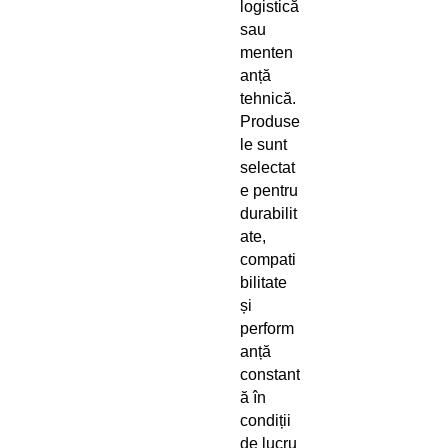
logistică
sau
menten
anță
tehnică.
Produse
le sunt
selectat
e pentru
durabilit
ate,
compati
bilitate
și
perform
anță
constant
ă în
condiții
de lucru