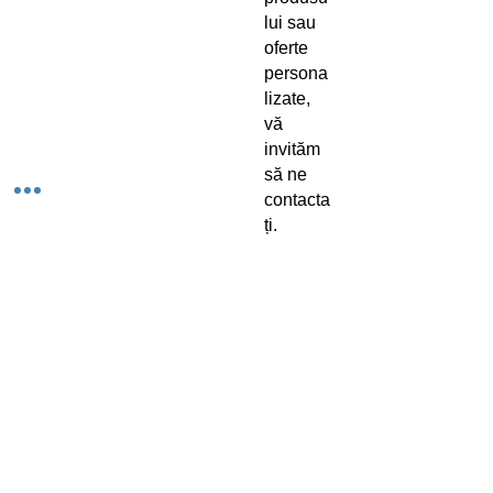
lui sau
oferte
persona
lizate,
vă
invităm
să ne
contacta
ți.
Echipa
noastră
vă
poate
ajuta în
alegere
a
soluției
potrivite
pentru