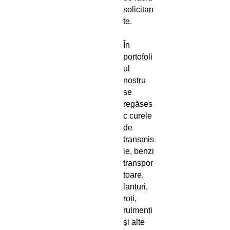
solicitan
te.
În
portofoli
ul
nostru
se
regăses
c curele
de
transmis
ie, benzi
transpor
toare,
lanțuri,
roți,
rulmenți
și alte