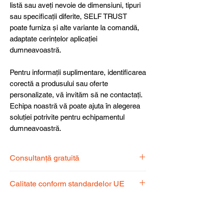
listă sau aveți nevoie de dimensiuni, tipuri
sau specificații diferite, SELF TRUST
poate furniza și alte variante la comandă,
adaptate cerințelor aplicației
dumneavoastră.
Pentru informații suplimentare, identificarea
corectă a produsului sau oferte
personalizate, vă invităm să ne contactați.
Echipa noastră vă poate ajuta în alegerea
soluției potrivite pentru echipamentul
dumneavoastră.
Consultanță gratuită
Echipa noastră de specialiști vă stă la
Calitate conform standardelor UE
dispoziție pentru a alege produsul
potrivit nevoilor dumneavoastră.
Produsele noastre respectă
standardele UE, garantând calitate,