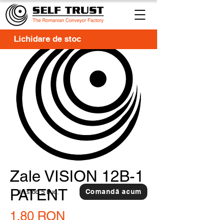
Lichidare de stoc
Zale VISION 12B-1
PATENT
Comandă acum
In stoc
5 buc.
Preț
1,80 RON