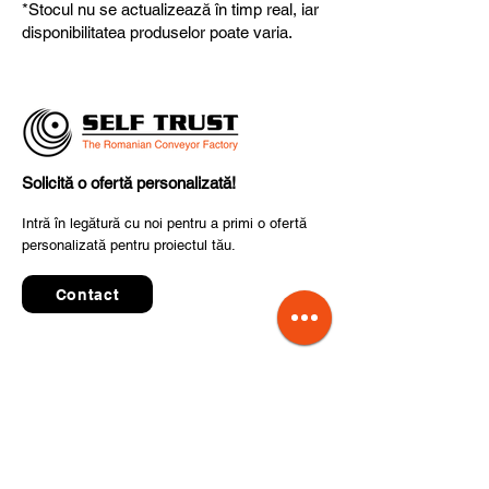
*Stocul nu se actualizează în timp real, iar
fiabilitate și performanță superioară.
disponibilitatea produselor poate varia.
Solicită o ofertă personalizată!
Intră în legătură cu noi pentru a primi o ofertă
personalizată pentru proiectul tău.
Contact
Quick Links
Termeni și condiții de utilizare
Politica de confidențialitate
Prelucrarea datelor cu caracter personal