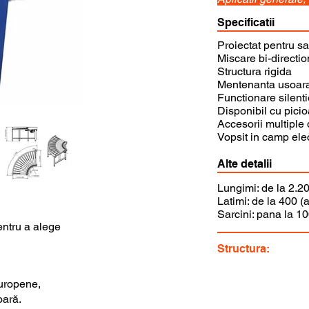
Specificatii
Proiectat pentru sa
Miscare bi-directi
Structura rigida
Mentenanta usoar
Functionare silent
Disponibil cu picio
Accesorii multiple 
Vopsit in camp elec
Alte detalii
Lungimi: de la 2.2
Latimi: de la 400 (
Sarcini: pana la 10
entru a alege
Structura:
uropene,
oară.