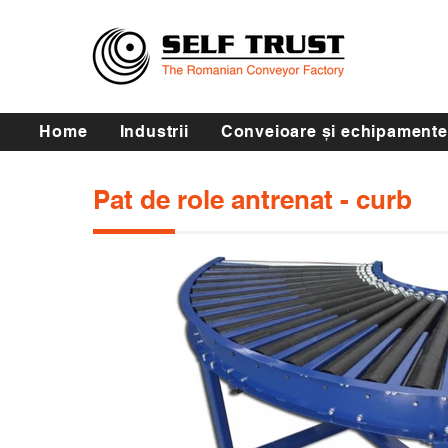
Home
Industrii
Conveioare și echipamente
Pat de role antrenat - curb