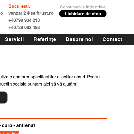
București:
Consumabile industriale
ro
vanzari2@selftrust.ro
Lichidare de stoc
+40799 934 213
+40728 082 493
Servicii
Referințe
Despre noi
Contact
lizate conform specificațiilor clienților noștri. Pentru
trucții speciale suntem aici să vă ajutăm!
ă
 curb - antrenat
 Logistica