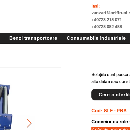
Iași:
vanzari@selftrust.
+40723 215 071
+40728 082 488
Benzi transportoare
Consumabile industriale
Soluțiile sunt persona
alte detalii sau cons
Cere o ofert
Cod:
SLF - PRA
Conveior cu role -
Aplicatii generale,