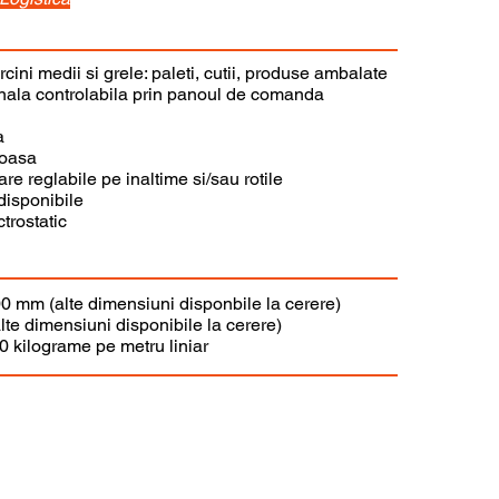
rcini medii si grele: paleti, cutii, produse ambalate
onala controlabila prin panoul de comanda
a
ioasa
are reglabile pe inaltime si/sau rotile
disponibile
trostatic
00 mm (alte dimensiuni disponbile la cerere)
alte dimensiuni disponibile la cerere)
0 kilograme pe metru liniar