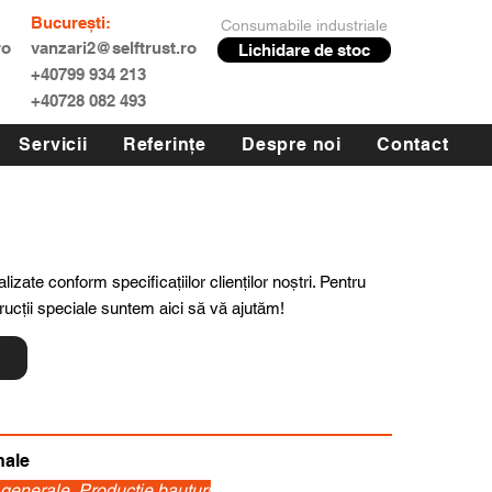
București:
Consumabile industriale
ro
vanzari2@selftrust.ro
Lichidare de stoc
+40799 934 213
+40728 082 493
Servicii
Referințe
Despre noi
Contact
lizate conform specificațiilor clienților noștri. Pentru
trucții speciale suntem aici să vă ajutăm!
ă
nale
i generale, Productie bauturi