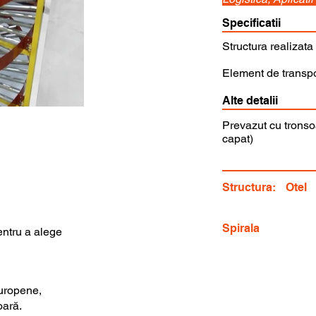
Specificatii
Structura realizata 
Element de transpo
Alte detalii
Prevazut cu tronsoa
capat)
Structura:
Otel
Spirala
entru a alege
uropene,
oară.