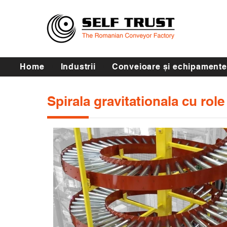
Home
Industrii
Conveioare și echipamente
Spirala gravitationala cu role