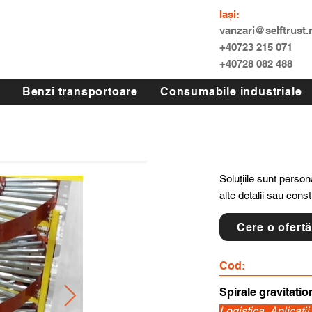
Iași:
vanzari@selftrust.
+40723 215 071
+40728 082 488
Benzi transportoare
Consumabile industriale
Soluțiile sunt persona
alte detalii sau cons
Cere o ofert
Cod:
Spirale gravitatio
Logistica, Aplicati