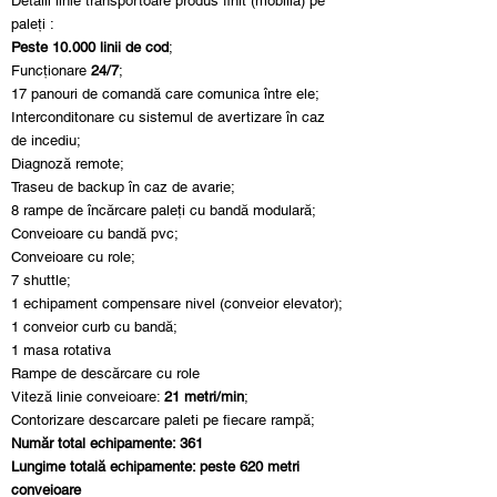
Detalii linie transportoare produs finit (mobiliă) pe
paleți :
Peste 10.000 linii de cod
;
Funcționare
24/7
;
17 panouri de comandă care comunica între ele;
Interconditonare cu sistemul de avertizare în caz
de incediu;
Diagnoză remote;
Traseu de backup în caz de avarie;
8 rampe de încărcare paleți cu bandă modulară;
Conveioare cu bandă pvc;
Conveioare cu role;
7 shuttle;
1 echipament compensare nivel (conveior elevator);
1 conveior curb cu bandă;
1 masa rotativa
Rampe de descărcare cu role
Viteză linie conveioare:
21 metri/min
;
Contorizare descarcare paleti pe fiecare rampă;
Număr total echipamente: 361
Lungime totală echipamente: peste 620 metri
conveioare