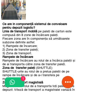
Ce are in componență sistemul de conveioare
pentru depozit logistic?
Linia de transport mobilă
pe paleţi de carton este
compusă din 8 zone de încărcare paleți.
Fiecare zona are în componenţa să următoarele
subzone definite astfel:
1) Rampele de încarcare;
2) Zona de transfer paleţi;
3) Zona de transport.
Rampele de încărcare
Rampele de încărcare au rolul de a încărca paleţii şi
de ai transporta către zona de transfer paleţi.
Zona de transfer paleţi
(SHUTTLE)
SHUTTLE-urile au rolul de a prelua paleţii de pe
rampa de încărcare și de a-i transfera pe
magistrală.
1
Zona de transport magistrală
Magistrala are rolul de a transporta toți paletii către
depozit. Viteză de transport a magistralei variază în
funcție de zone.
< Previous
Next >