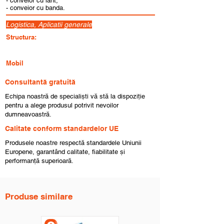
- conveior cu lant;
- conveior cu banda.
Logistica, Aplicatii generale
Structura:
Mobil
Consultantă gratuită
Echipa noastră de specialiști vă stă la dispoziție
pentru a alege produsul potrivit nevoilor
dumneavoastră.
Calitate conform standardelor UE
Produsele noastre respectă standardele Uniunii
Europene, garantând calitate, fiabilitate și
performanță superioară.
Produse similare