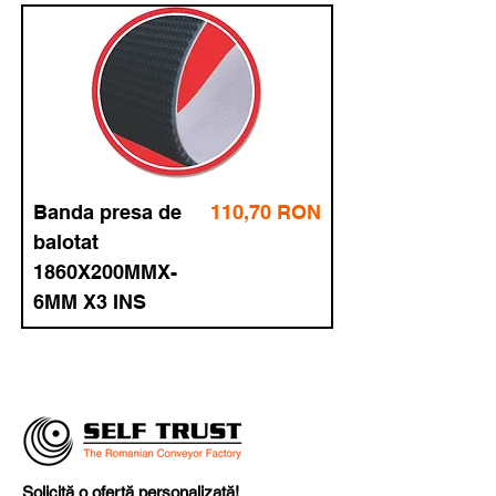
Preț
Banda presa de
110,70 RON
balotat
1860X200MMX-
6MM X3 INS
Solicită o ofertă personalizată!