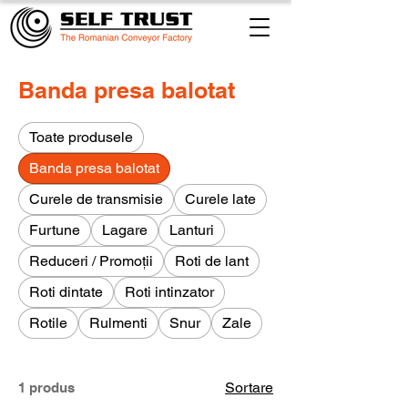
Banda presa balotat
Toate produsele
Banda presa balotat
Curele de transmisie
Curele late
Furtune
Lagare
Lanturi
Reduceri / Promoții
Roti de lant
Roti dintate
Roti intinzator
Rotile
Rulmenti
Snur
Zale
Sortare
1 produs