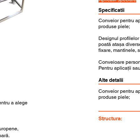
Specificatii
Conveior pentru apl
produse piele;
Designul profilelor
poată atașa divers
fixare, mantinele, s
Conveioare personal
Pentru aplicații sa
Alte detalii
Conveior pentru apl
produse piele;
entru a alege
Structura:
uropene,
oară.