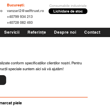
București:
Consumabile industriale
ro
vanzari2@selftrust.ro
Lichidare de stoc
+40799 934 213
+40728 082 493
Servicii
Referințe
Despre noi
Contact
lizate conform specificațiilor clienților noștri. Pentru
trucții speciale suntem aici să vă ajutăm!
ă
marcat piele