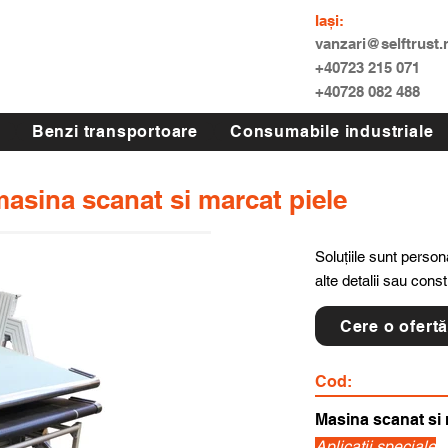
Iași:
vanzari@selftrust.
+40723 215 071
+40728 082 488
Benzi transportoare
Consumabile industriale
 masina scanat si marcat piele
Soluțiile sunt persona
alte detalii sau cons
Cere o ofert
Cod:
Masina scanat si 
Aplicatii speciale