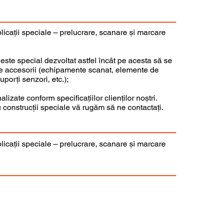
icații speciale – prelucrare, scanare și marcare
 este special dezvoltat astfel încât pe acesta să se
e accesorii (echipamente scanat, elemente de
uporți senzori, etc.);
izate conform specificațiilor clienților noștri.
u construcții speciale vă rugăm să ne contactați.
icații speciale – prelucrare, scanare și marcare