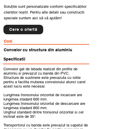
Soluțiile sunt personalizate conform specificațiilor
clienților noștri. Pentru alte detalii sau construcții
speciale suntem aici să vă ajutăm!
Cere o ofertă
Cod:
Conveior cu structura din aluminiu
Specificatii
Conveior gat de lebada realizat din profile de
aluminiu si prevazut cu banda din PVC.
Structura de sustinere este prevazuta cu rotile
pentru a facilita mutarea conveiorului atunci cand
acest lucru este necesar.
Lungimea tronsonului orizontal de incarcare are
lungimea stadard 600 mm.
Lungimea tronsonului orizontal de descarcare are
lungimea stadard 800 mm.
Unghiul standard dintre tronsonul orizontal si cel
inclinat este de 35°.
Transportorul cu banda este prevazut la capatul de