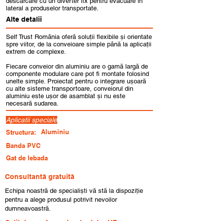
descarcare cu un diverter fix pentru evacuare in
lateral a produselor transportate.
Alte detalii
Self Trust România oferă soluții flexibile și orientate
spre viitor, de la conveioare simple până la aplicații
extrem de complexe.
Fiecare conveior din aluminiu are o gamă largă de
componente modulare care pot fi montate folosind
unelte simple. Proiectat pentru o integrare ușoară
cu alte sisteme transportoare, conveiorul din
aluminiu este ușor de asamblat și nu este
necesară sudarea.
Aplicatii speciale
Aluminiu
Structura:
Banda PVC
Gat de lebada
Consultantă gratuită
Echipa noastră de specialiști vă stă la dispoziție
pentru a alege produsul potrivit nevoilor
dumneavoastră.