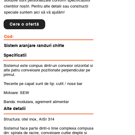
Soluțiile sunt personalizate conform specificațiilor
clienților noștri. Pentru alte detalii sau construcții
speciale suntem aici să vă ajutăm!
Cere o ofertă
Cod:
Sistem aranjare randuri chifle
Specificatii
Sistemul este compus dintr-un conveior orizontal si
alte patru conveioare pozitionate perpendicular pe
primul.
Trecerile pe capat sunt de tip: cutit / nose bar
Motoare: SEW
Banda: modulara, agrement alimentar
Alte detalii
Structura: otel inox, AISI 314
Sistemul face parte dintr-o linie complexa compusa
din: spirala de racire, conveioare curbe drepte si