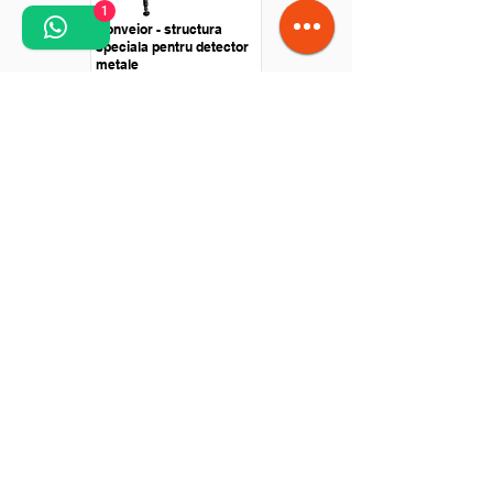
1
Conveior - structura
speciala pentru detector
metale
Solicită o ofertă personalizată!
Intră în legătură cu noi pentru a primi o ofertă
personalizată pentru proiectul tău.
Contact