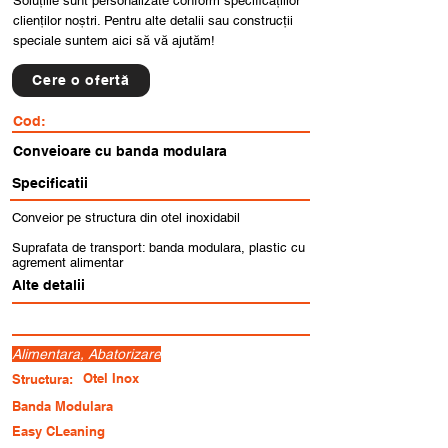
Soluțiile sunt personalizate conform specificațiilor
clienților noștri. Pentru alte detalii sau construcții
speciale suntem aici să vă ajutăm!
Cere o ofertă
Cod:
Conveioare cu banda modulara
Specificatii
Conveior pe structura din otel inoxidabil
Suprafata de transport: banda modulara, plastic cu
agrement alimentar
Alte detalii
Alimentara, Abatorizare
Otel Inox
Structura:
Banda Modulara
Easy CLeaning