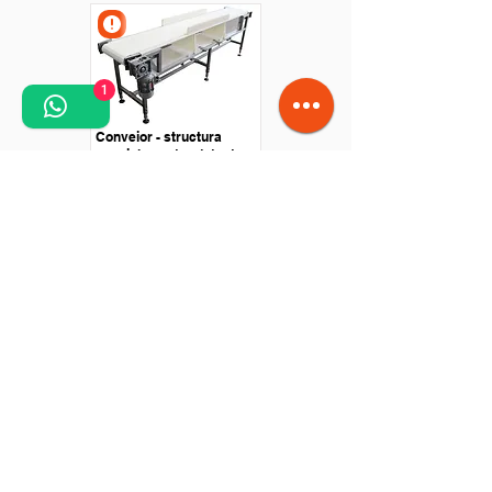
1
Conveior - structura
speciala pentru detector
metale
Conveior drept - Lant de
transport - Structura otel
inox