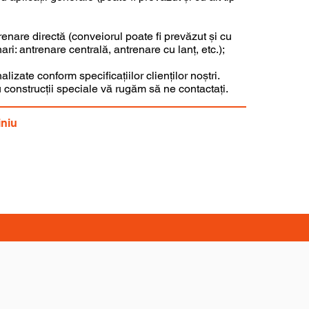
nare directă (conveiorul poate fi prevăzut și cu
nari: antrenare centrală, antrenare cu lanț, etc.);
izate conform specificațiilor clienților noștri.
u construcții speciale vă rugăm să ne contactați.
niu