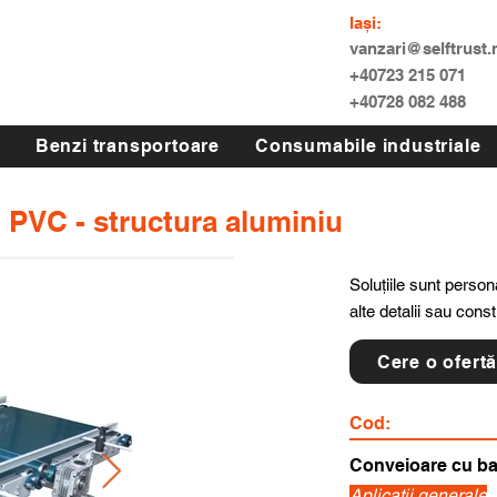
Iași:
vanzari@selftrust.
+40723 215 071
+40728 082 488
Benzi transportoare
Consumabile industriale
i PVC - structura aluminiu
Soluțiile sunt persona
alte detalii sau cons
Cere o ofert
Cod:
Conveioare cu b
Aplicatii generale