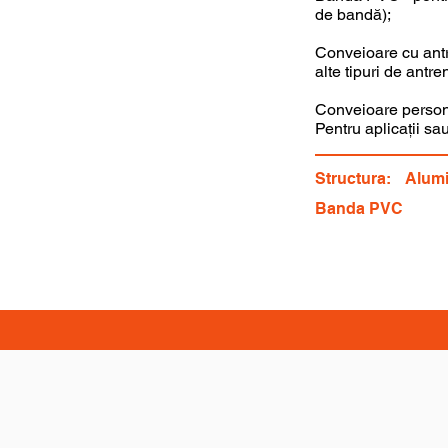
de bandă);
Conveioare cu antre
alte tipuri de antre
Conveioare personal
Pentru aplicații sa
Structura:
Alumi
Banda PVC