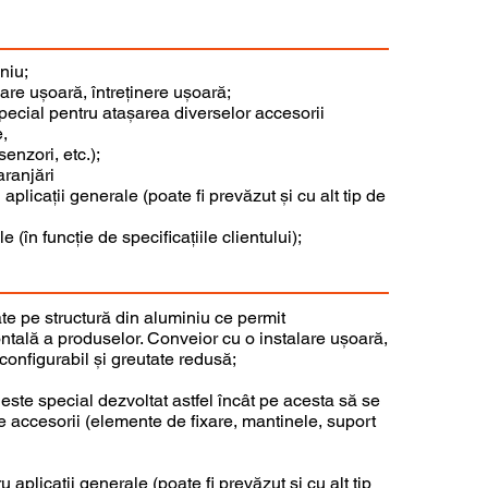
niu;
lare ușoară, întreținere ușoară;
pecial pentru atașarea diverselor accesorii
,
enzori, etc.);
aranjări
licații generale (poate fi prevăzut și cu alt tip de
 (în funcție de specificațiile clientului);
te pe structură din aluminiu ce permit
ntală a produselor. Conveior cu o instalare ușoară,
 configurabil și greutate redusă;
 este special dezvoltat astfel încât pe acesta să se
e accesorii (elemente de fixare, mantinele, suport
aplicații generale (poate fi prevăzut și cu alt tip