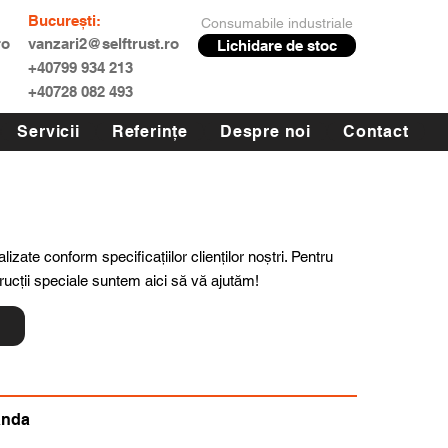
București:
Consumabile industriale
ro
vanzari2@selftrust.ro
Lichidare de stoc
+40799 934 213
+40728 082 493
Servicii
Referințe
Despre noi
Contact
lizate conform specificațiilor clienților noștri. Pentru
trucții speciale suntem aici să vă ajutăm!
ă
anda