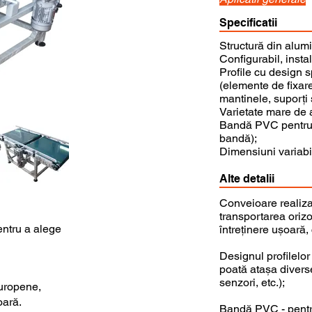
Specificatii
Structură din alumi
Configurabil, insta
Profile cu design s
(elemente de fixare
mantinele, suporți s
Varietate mare de 
Bandă PVC pentru ap
bandă);
Dimensiuni variabile
Alte detalii
Conveioare realiza
transportarea orizo
entru a alege
întreținere ușoară,
Designul profilelor
poată atașa divers
senzori, etc.);
uropene,
oară.
Bandă PVC - pentru 