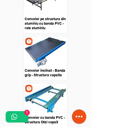
Conveior pe structura din
aluminiu cu banda PVC -
role aluminiu
Conveior inclinat - Banda
grip - Structura vopsita
1
Conveior cu banda PVC -
Structura Otel vopsit