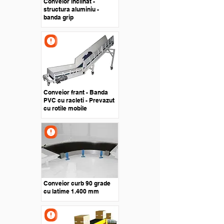
Conveior inclinat -
structura aluminiu -
banda grip
Conveior frant - Banda
PVC cu racleti - Prevazut
cu rotile mobile
Conveior curb 90 grade
cu latime 1.400 mm