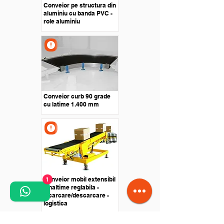
Conveior pe structura din
aluminiu cu banda PVC -
role aluminiu
Conveior curb 90 grade
cu latime 1.400 mm
Conveior mobil extensibil
1
- inaltime reglabila -
incarcare/descarcare -
logistica