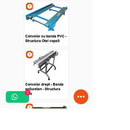
Conveior cu banda PVC -
Structura Otel vopsit
Conveior drept - Banda
poliuretan - Structura
1
inox