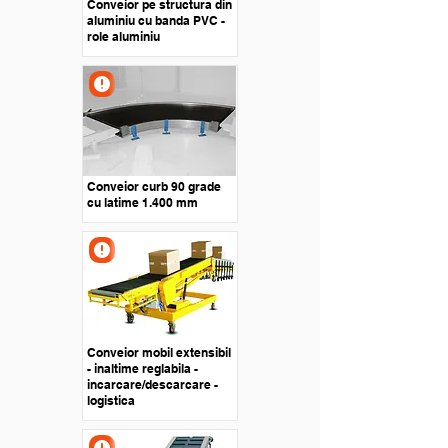
Conveior pe structura din
aluminiu cu banda PVC -
role aluminiu
Conveior curb 90 grade
cu latime 1.400 mm
Conveior mobil extensibil
- inaltime reglabila -
incarcare/descarcare -
logistica