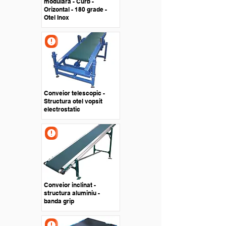
modulara - Curb -
Orizontal - 180 grade -
Otel Inox
Conveior telescopic -
Structura otel vopsit
electrostatic
Conveior inclinat -
structura aluminiu -
banda grip