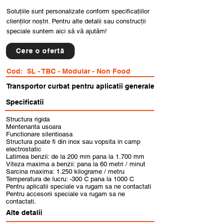
Soluțiile sunt personalizate conform specificațiilor
clienților noștri. Pentru alte detalii sau construcții
speciale suntem aici să vă ajutăm!
Cere o ofertă
Cod:
SL - TBC - Modular - Non Food
Transportor curbat pentru aplicatii generale
Specificatii
Structura rigida
Mentenanta usoara
Functionare silentioasa
Structura poate fi din inox sau vopsita in camp
electrostatic
Latimea benzii: de la 200 mm pana la 1.700 mm
Viteza maxima a benzii: pana la 60 metri / minut
Sarcina maxima: 1.250 kilograme / metru
Temperatura de lucru: -300 C pana la 1000 C
Pentru aplicatii speciale va rugam sa ne contactati
Pentru accesorii speciale va rugam sa ne
contactati.
Alte detalii