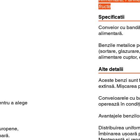
fructe
Specificatii
Conveior cu bandă 
alimentară.
Benzile metalice pot
(sortare, glazurare,
alimentare cuptor, e
Alte detalii
Aceste benzi sunt f
extinsă. Mișcarea p
Conveioarele cu ban
entru a alege
operează în condiții
Avantajele benzilor
Distribuirea unifor
uropene,
Îmbinarea ușoară p
oară.
Mentenanță și repa