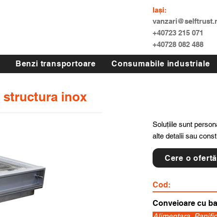
Iași:
vanzari@selftrust.
+40723 215 071
+40728 082 488
Benzi transportoare
Consumabile industriale
 structura inox
Soluțiile sunt persona
alte detalii sau cons
Cere o ofert
Cod:
Conveioare cu ba
Alimentara, Panific