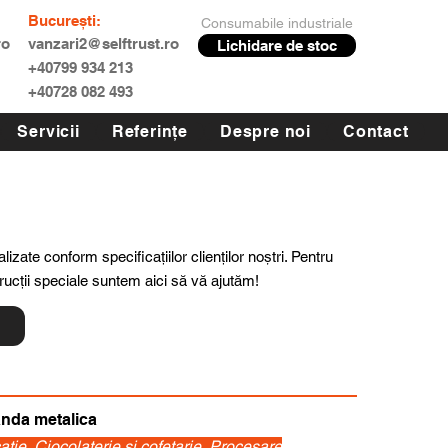
București:
Consumabile industriale
ro
vanzari2@selftrust.ro
Lichidare de stoc
+40799 934 213
+40728 082 493
Servicii
Referințe
Despre noi
Contact
lizate conform specificațiilor clienților noștri. Pentru
trucții speciale suntem aici să vă ajutăm!
ă
nda metalica
atie, Ciocolaterie si cofetarie, Procesare