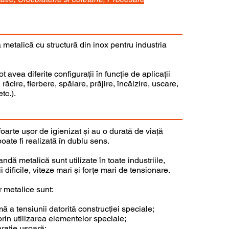
metalică cu structură din inox pentru industria
 avea diferite configurații în funcție de aplicații
 răcire, fierbere, spălare, prăjire, încălzire, uscare,
tc.).
oarte ușor de igienizat și au o durată de viață
oate fi realizată în dublu sens.
dă metalică sunt utilizate în toate industriile,
 dificile, viteze mari și forțe mari de tensionare.
 metalice sunt:
mă a tensiunii datorită construcției speciale;
rin utilizarea elementelor speciale;
rație ușoară;