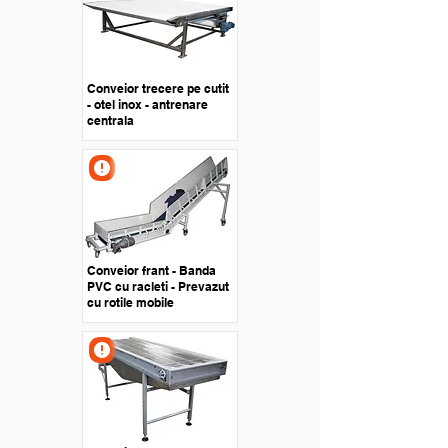
Conveior trecere pe cutit
- otel inox - antrenare
centrala
Conveior frant - Banda
PVC cu racleti - Prevazut
cu rotile mobile