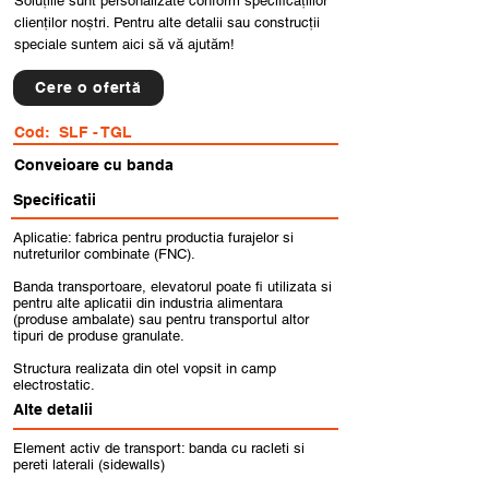
Soluțiile sunt personalizate conform specificațiilor
clienților noștri. Pentru alte detalii sau construcții
speciale suntem aici să vă ajutăm!
Cere o ofertă
Cod:
SLF - TGL
Conveioare cu banda
Specificatii
Aplicatie: fabrica pentru productia furajelor si
nutreturilor combinate (FNC).
Banda transportoare, elevatorul poate fi utilizata si
pentru alte aplicatii din industria alimentara
(produse ambalate) sau pentru transportul altor
tipuri de produse granulate.
Structura realizata din otel vopsit in camp
electrostatic.
Alte detalii
Element activ de transport: banda cu racleti si
pereti laterali (sidewalls)