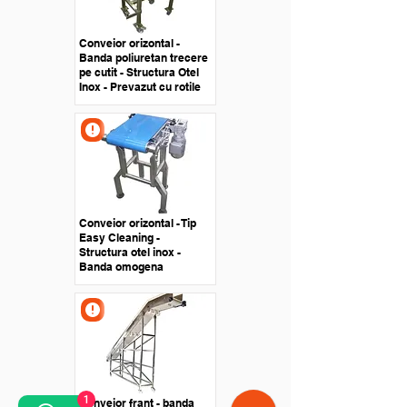
Conveior orizontal -
Banda poliuretan trecere
pe cutit - Structura Otel
Inox - Prevazut cu rotile
Conveior orizontal - Tip
Easy Cleaning -
Structura otel inox -
Banda omogena
1
Conveior frant - banda