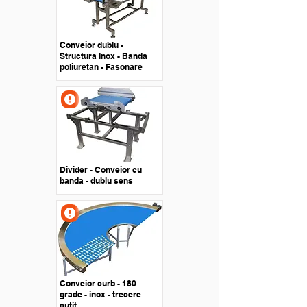
Conveior dublu -
Structura Inox - Banda
poliuretan - Fasonare
Divider - Conveior cu
banda - dublu sens
Conveior curb - 180
grade - inox - trecere
cutit