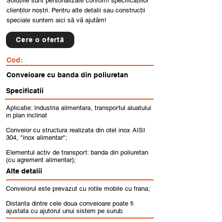
Soluțiile sunt personalizate conform specificațiilor
clienților noștri. Pentru alte detalii sau construcții
speciale suntem aici să vă ajutăm!
Cere o ofertă
Cod:
Conveioare cu banda din poliuretan
Specificatii
Aplicatie: Industria alimentara, transportul aluatului
in plan inclinat
Conveior cu structura realizata din otel inox AISI
304, "inox alimentar";
Elementul activ de transport: banda din poliuretan
(cu agrement alimentar);
Alte detalii
Conveiorul este prevazut cu rotile mobile cu frana;
Distanta dintre cele doua conveioare poate fi
ajustata cu ajutorul unui sistem pe surub.