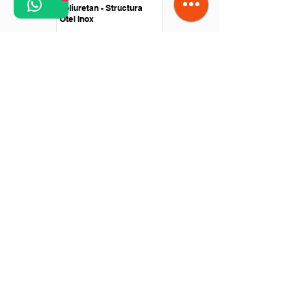
poliuretan - Structura
Otel Inox
Conveior drept - Banda
poliuretan - Antrenare cu
motor in rola
Conveior trecere pe cutit
- otel inox - antrenare
centrala