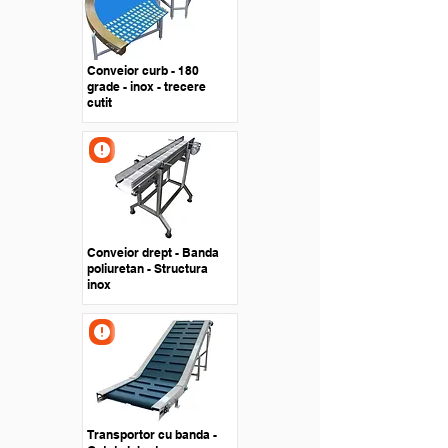
Conveior curb - 180
grade - inox - trecere
cutit
Conveior drept - Banda
poliuretan - Structura
inox
Transportor cu banda -