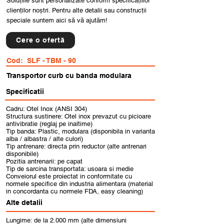
Soluțiile sunt personalizate conform specificațiilor
clienților noștri. Pentru alte detalii sau construcții
speciale suntem aici să vă ajutăm!
Cere o ofertă
Cod:
SLF - TBM - 90
Transportor curb cu banda modulara
Specificatii
Cadru: Otel Inox (ANSI 304)
Structura sustinere: Otel inox prevazut cu picioare
antivibratie (reglaj pe inaltime)
Tip banda: Plastic, modulara (disponibila in varianta
alba / albastra / alte culori)
Tip antrenare: directa prin reductor (alte antrenari
disponibile)
Pozitia antrenarii: pe capat
Tip de sarcina transportata: usoara si medie
Conveiorul este proiectat in conformitate cu
normele specifice din industria alimentara (material
in concordanta cu normele FDA, easy cleaning)
Alte detalii
Lungime: de la 2.000 mm (alte dimensiuni