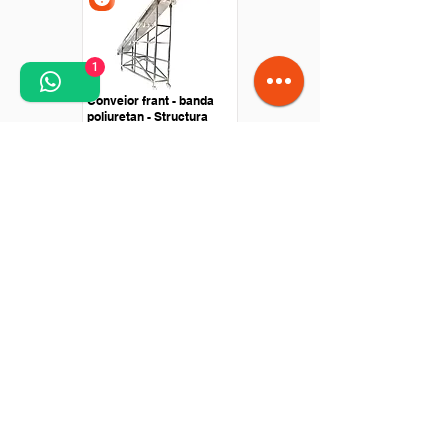
1
Conveior frant - banda
poliuretan - Structura
Otel Inox
Conveior drept - Banda
poliuretan - Antrenare cu
motor in rola