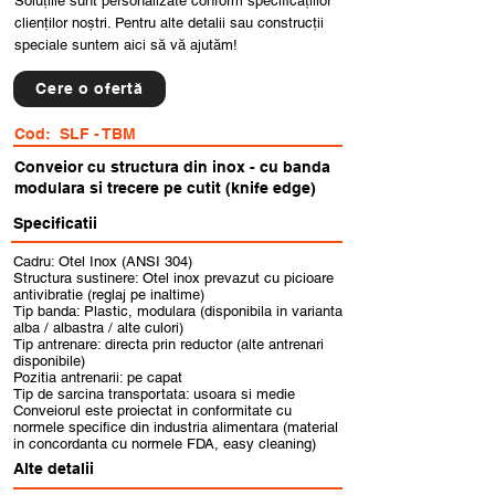
Soluțiile sunt personalizate conform specificațiilor
clienților noștri. Pentru alte detalii sau construcții
speciale suntem aici să vă ajutăm!
Cere o ofertă
Cod:
SLF - TBM
Conveior cu structura din inox - cu banda
modulara si trecere pe cutit (knife edge)
Specificatii
Cadru: Otel Inox (ANSI 304)
Structura sustinere: Otel inox prevazut cu picioare
antivibratie (reglaj pe inaltime)
Tip banda: Plastic, modulara (disponibila in varianta
alba / albastra / alte culori)
Tip antrenare: directa prin reductor (alte antrenari
disponibile)
Pozitia antrenarii: pe capat
Tip de sarcina transportata: usoara si medie
Conveiorul este proiectat in conformitate cu
normele specifice din industria alimentara (material
in concordanta cu normele FDA, easy cleaning)
Alte detalii