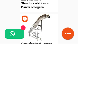
Structura otel inox -
Banda omogena
1
Conveior frant - banda
poliuretan - Structura
Otel Inox
Conveior drept - Banda
poliuretan - Antrenare cu
motor in rola