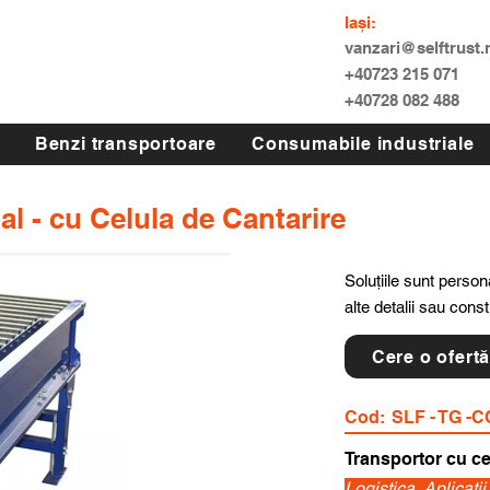
Iași:
vanzari@selftrust.
+40723 215 071
+40728 082 488
Benzi transportoare
Consumabile industriale
al - cu Celula de Cantarire
Soluțiile sunt persona
alte detalii sau cons
Cere o ofert
Cod:
SLF - TG -C
Transportor cu ce
Logistica, Aplicati