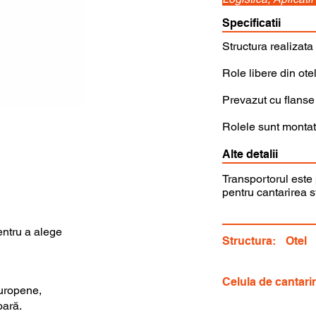
Specificatii
Structura realizata 
Role libere din ote
Prevazut cu flanse
Rolele sunt montat
Alte detalii
Transportorul este 
pentru cantarirea st
entru a alege
Structura:
Otel
Celula de cantari
uropene,
oară.