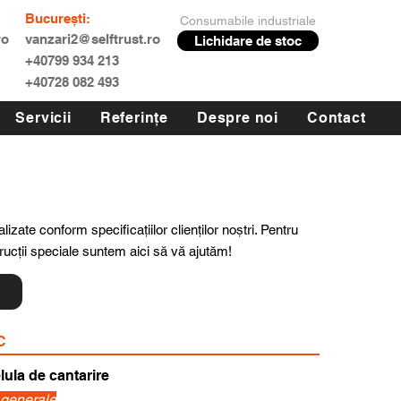
București:
Consumabile industriale
ro
vanzari2@selftrust.ro
Lichidare de stoc
+40799 934 213
+40728 082 493
Servicii
Referințe
Despre noi
Contact
lizate conform specificațiilor clienților noștri. Pentru
trucții speciale suntem aici să vă ajutăm!
ă
C
lula de cantarire
i generale