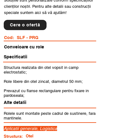
Soluțiile sunt personalizate conform specificațiilor
clienților noștri. Pentru alte detalii sau construcții
speciale suntem aici să vă ajutăm!
Cere o ofertă
Cod:
SLF - PRG
Conveioare cu role
Specificatii
Structura realizata din otel vopsit in camp
electrostatic;
Role libere din otel zincat, diametrul 50 mm;
Prevazut cu flanse rectangulare pentru fixare in
pardoseala;
Alte detalii
Rolele sunt montate peste cadrul de sustinere, fara
mantinele.
Aplicatii generale, Logistica
Otel
Structura: