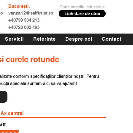
București:
Consumabile industriale
ro
vanzari2@selftrust.ro
Lichidare de stoc
+40799 934 213
+40728 082 493
Servicii
Referințe
Despre noi
Contact
si curele rotunde
lizate conform specificațiilor clienților noștri. Pentru
trucții speciale suntem aici să vă ajutăm!
ă
 Ax central
aft
i generale