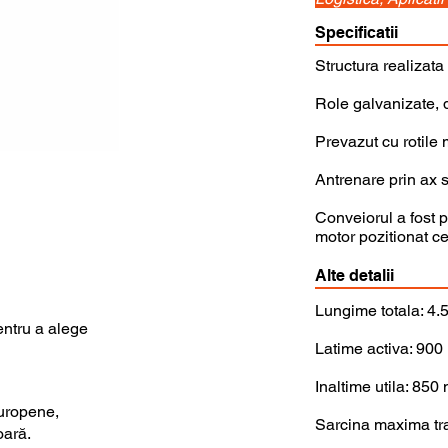
Specificatii
Structura realizata
Role galvanizate,
Prevazut cu rotile 
Antrenare prin ax s
Conveiorul a fost 
motor pozitionat ce
Alte detalii
Lungime totala: 4
entru a alege
Latime activa: 90
Inaltime utila: 850
uropene,
Sarcina maxima tra
oară.