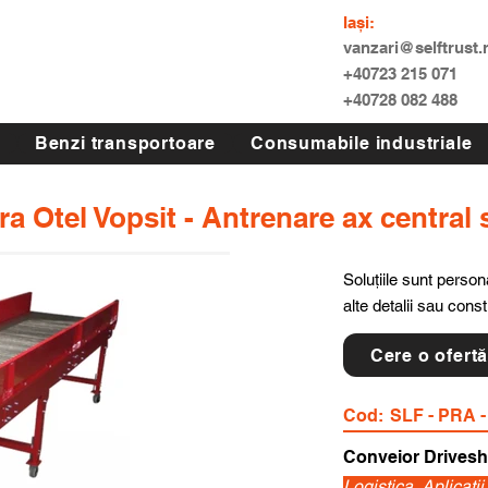
Iași:
vanzari@selftrust.
+40723 215 071
+40728 082 488
Benzi transportoare
Consumabile industriale
ra Otel Vopsit - Antrenare ax central 
Soluțiile sunt persona
alte detalii sau cons
Cere o ofert
Cod:
SLF - PRA -
Conveior Drivesh
Logistica, Aplicati