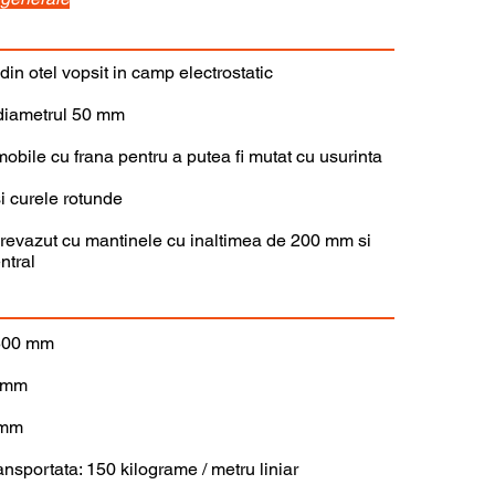
 din otel vopsit in camp electrostatic
 diametrul 50 mm
mobile cu frana pentru a putea fi mutat cu usurinta
i curele rotunde
prevazut cu mantinele cu inaltimea de 200 mm si
ntral
.500 mm
0 mm
 mm
nsportata: 150 kilograme / metru liniar