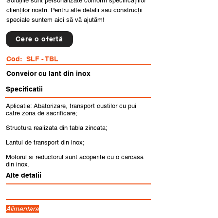
Soluțiile sunt personalizate conform specificațiilor
clienților noștri. Pentru alte detalii sau construcții
speciale suntem aici să vă ajutăm!
Cere o ofertă
Cod:
SLF - TBL
Conveior cu lant din inox
Specificatii
Aplicatie: Abatorizare, transport custilor cu pui
catre zona de sacrificare;
Structura realizata din tabla zincata;
Lantul de transport din inox;
Motorul si reductorul sunt acoperite cu o carcasa
din inox.
Alte detalii
Alimentara