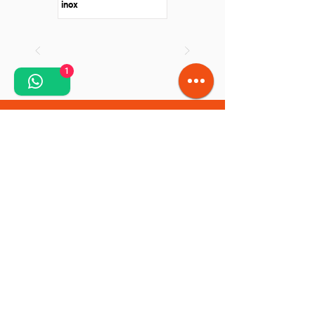
inox
1
Solicită o ofertă personalizată!
Intră în legătură cu noi pentru a primi o ofertă
personalizată pentru proiectul tău.
Contact