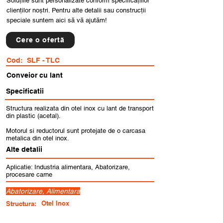
Soluțiile sunt personalizate conform specificațiilor
clienților noștri. Pentru alte detalii sau construcții
speciale suntem aici să vă ajutăm!
Cere o ofertă
Cod:
SLF - TLC
Conveior cu lant
Specificatii
Structura realizata din otel inox cu lant de transport
din plastic (acetal).
Motorul si reductorul sunt protejate de o carcasa
metalica din otel inox.
Alte detalii
Aplicatie: Industria alimentara, Abatorizare,
procesare carne
Abatorizare, Alimentara
Otel Inox
Structura: