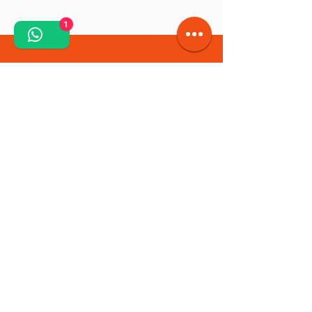
1
Solicită o ofertă personalizată!
Intră în legătură cu noi pentru a primi o ofertă
personalizată pentru proiectul tău.
Contact
Quick Links
Termeni și condiții de utilizare
Politica de confidențialitate