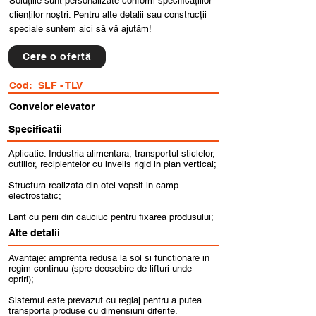
Soluțiile sunt personalizate conform specificațiilor
clienților noștri. Pentru alte detalii sau construcții
speciale suntem aici să vă ajutăm!
Cere o ofertă
Cod:
SLF - TLV
Conveior elevator
Specificatii
Aplicatie: Industria alimentara, transportul sticlelor,
cutiilor, recipientelor cu invelis rigid in plan vertical;
Structura realizata din otel vopsit in camp
electrostatic;
Lant cu perii din cauciuc pentru fixarea produsului;
Alte detalii
Avantaje: amprenta redusa la sol si functionare in
regim continuu (spre deosebire de lifturi unde
opriri);
Sistemul este prevazut cu reglaj pentru a putea
transporta produse cu dimensiuni diferite.