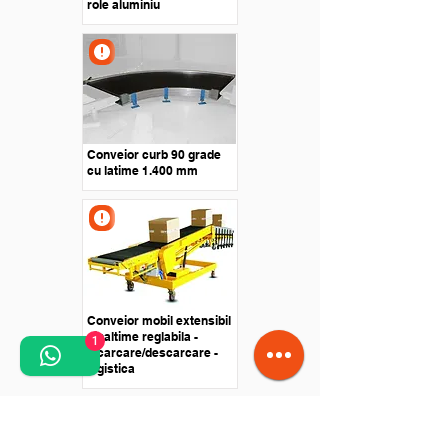
role aluminiu
Conveior curb 90 grade
cu latime 1.400 mm
Conveior mobil extensibil
- inaltime reglabila -
1
incarcare/descarcare -
logistica