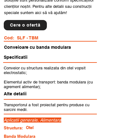
Soluțiile sunt personalizate conform specificațiilor
clienților noștri. Pentru alte detalii sau construcții
speciale suntem aici să vă ajutăm!
Cere o ofertă
Cod:
SLF - TBM
Conveioare cu banda modulara
Specificatii
Conveior cu structura realizata din otel vopsit
electrostatic;
Elementul activ de transport: banda modulara (cu
agrement alimentar);
Alte detalii
Transportorul a fost proiectat pentru produse cu
sarcini medii.
Aplicatii generale, Alimentara
Otel
Structura:
Banda Modulara