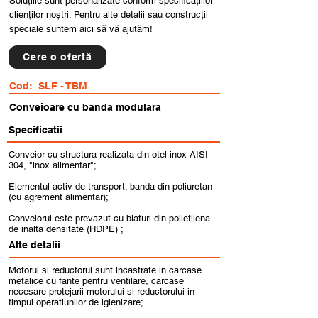
Soluțiile sunt personalizate conform specificațiilor
clienților noștri. Pentru alte detalii sau construcții
speciale suntem aici să vă ajutăm!
Cere o ofertă
Cod:
SLF - TBM
Conveioare cu banda modulara
Specificatii
Conveior cu structura realizata din otel inox AISI
304, "inox alimentar";
Elementul activ de transport: banda din poliuretan
(cu agrement alimentar);
Conveiorul este prevazut cu blaturi din polietilena
de inalta densitate (HDPE) ;
Alte detalii
Motorul si reductorul sunt incastrate in carcase
metalice cu fante pentru ventilare, carcase
necesare protejarii motorului si reductorului in
timpul operatiunilor de igienizare;