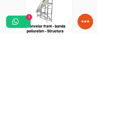
1
Conveior frant - banda
poliuretan - Structura
Otel Inox
Conveior drept - Banda
poliuretan - Antrenare cu
motor in rola