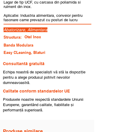
Lagar de tip UCF, cu carcasa din poliamida si
rulment din inox.
Aplicatie: Industria alimentara, conveior pentru
fasonare carne prevazut cu posturi de lucru
Abatorizare, Alimentara
Otel Inox
Structura:
Banda Modulara
Easy CLeaning, Blaturi
Consultantă gratuită
Echipa noastră de specialiști vă stă la dispoziție
pentru a alege produsul potrivit nevoilor
dumneavoastră.
Calitate conform standardelor UE
Produsele noastre respectă standardele Uniunii
Europene, garantând calitate, fiabilitate și
performanță superioară.
Produse similare