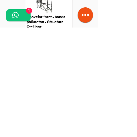
1
Conveior frant - banda
poliuretan - Structura
Otel Inox
Conveior drept - Banda
poliuretan - Antrenare cu
motor in rola
Conveior trecere pe cutit
- otel inox - antrenare