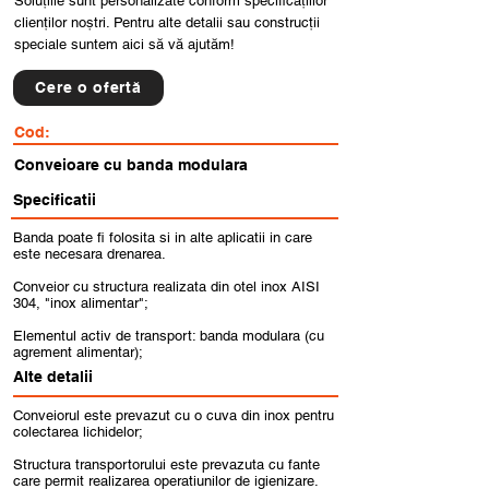
Soluțiile sunt personalizate conform specificațiilor
clienților noștri. Pentru alte detalii sau construcții
speciale suntem aici să vă ajutăm!
Cere o ofertă
Cod:
Conveioare cu banda modulara
Specificatii
Banda poate fi folosita si in alte aplicatii in care
este necesara drenarea.
Conveior cu structura realizata din otel inox AISI
304, "inox alimentar";
Elementul activ de transport: banda modulara (cu
agrement alimentar);
Alte detalii
Conveiorul este prevazut cu o cuva din inox pentru
colectarea lichidelor;
Structura transportorului este prevazuta cu fante
care permit realizarea operatiunilor de igienizare.