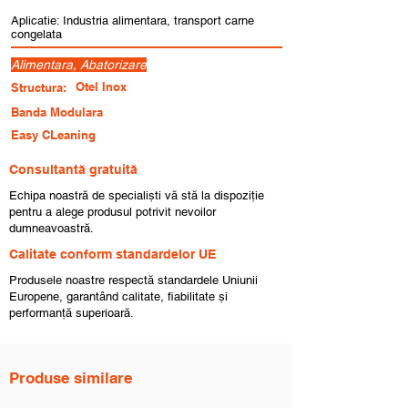
Aplicatie: Industria alimentara, transport carne
congelata
Alimentara, Abatorizare
Otel Inox
Structura:
Banda Modulara
Easy CLeaning
Consultantă gratuită
Echipa noastră de specialiști vă stă la dispoziție
pentru a alege produsul potrivit nevoilor
dumneavoastră.
Calitate conform standardelor UE
Produsele noastre respectă standardele Uniunii
Europene, garantând calitate, fiabilitate și
performanță superioară.
Produse similare