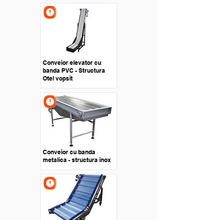
Conveior elevator cu
banda PVC - Structura
Otel vopsit
Conveior cu banda
metalica - structura inox