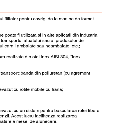
ul fitilelor pentru covrigi de la masina de format
poate fi utilizata si in alte aplicatii din industria
transportul aluatului sau al produselor de
tul carnii ambalate sau neambalate, etc.;
ra realizata din otel inox AISI 304, "inox
 transport: banda din poliuretan (cu agrement
vazut cu rotile mobile cu frana;
evazut cu un sistem pentru bascularea rolei libere
nzii. Acest lucru faciliteaza realizarea
uratare a mesei de alunecare.