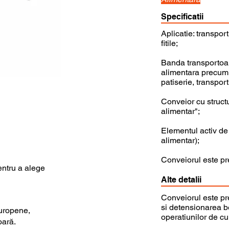
Specificatii
Aplicatie: transport
fitile;
Banda transportoare 
alimentara precum 
patiserie, transpor
Conveior cu structu
alimentar";
Elementul activ de
alimentar);
Conveiorul este pre
entru a alege
Alte detalii
Conveiorul este pr
si detensionarea be
uropene,
operatiunilor de c
oară.