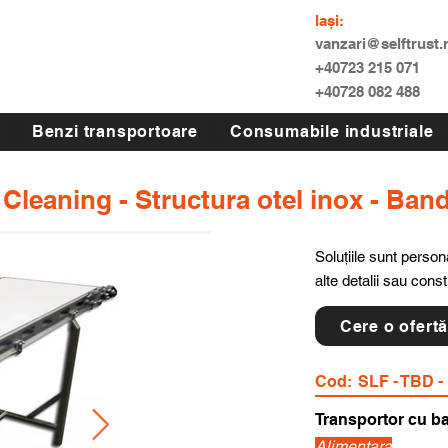
Iași:
vanzari@selftrust.
+40723 215 071
+40728 082 488
Benzi transportoare
Consumabile industriale
 Cleaning - Structura otel inox - Ban
Soluțiile sunt persona
alte detalii sau cons
Cere o ofert
Cod:
SLF - TBD -
Transportor cu b
Alimentara