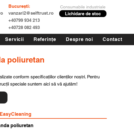
București:
Consumabile industriale
ro
vanzari2@selftrust.ro
Lichidare de stoc
+40799 934 213
+40728 082 493
Servicii
Referințe
Despre noi
Contact
da poliuretan
lizate conform specificațiilor clienților noștri. Pentru
trucții speciale suntem aici să vă ajutăm!
ă
 EasyCleaning
anda poliuretan