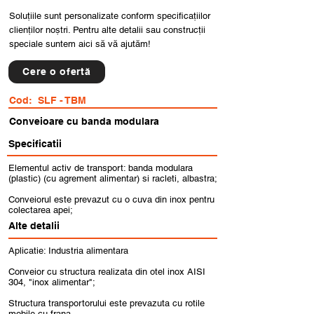
Soluțiile sunt personalizate conform specificațiilor
clienților noștri. Pentru alte detalii sau construcții
speciale suntem aici să vă ajutăm!
Cere o ofertă
Cod:
SLF - TBM
Conveioare cu banda modulara
Specificatii
Elementul activ de transport: banda modulara
(plastic) (cu agrement alimentar) si racleti, albastra;
Conveiorul este prevazut cu o cuva din inox pentru
colectarea apei;
Alte detalii
Aplicatie: Industria alimentara
Conveior cu structura realizata din otel inox AISI
304, "inox alimentar";
Structura transportorului este prevazuta cu rotile
mobile cu frana