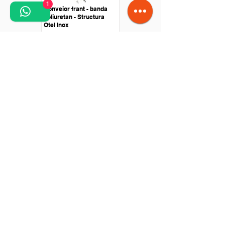
1
Conveior frant - banda
poliuretan - Structura
Otel Inox
Conveior drept - Banda
poliuretan - Antrenare cu
motor in rola
Conveior trecere pe cutit
- otel inox - antrenare
centrala