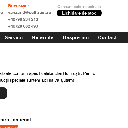
București:
Consumabile industriale
ro
vanzari2@selftrust.ro
Lichidare de stoc
+40799 934 213
+40728 082 493
Servicii
Referințe
Despre noi
Contact
lizate conform specificațiilor clienților noștri. Pentru
trucții speciale suntem aici să vă ajutăm!
ă
curb - antrenat
 Logistica