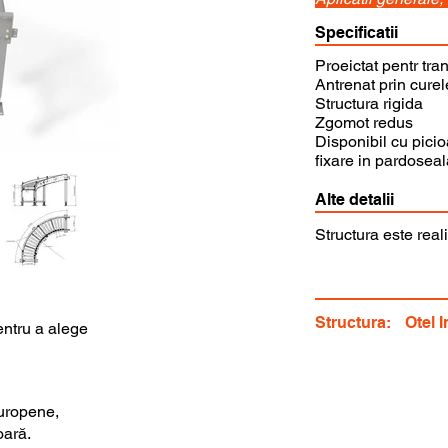
Specificatii
Proeictat pentr tran
Antrenat prin curel
Structura rigida
Zgomot redus
Disponibil cu picio
fixare in pardoseal
Alte detalii
Structura este reali
Structura:
Otel 
entru a alege
uropene,
oară.