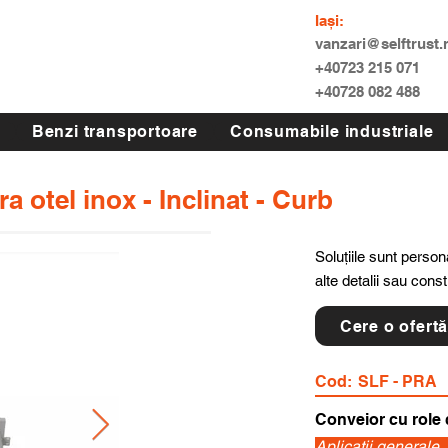
Iași:
vanzari@selftrust.
+40723 215 071
+40728 082 488
Benzi transportoare
Consumabile industriale
ra otel inox - Inclinat - Curb
Soluțiile sunt persona
alte detalii sau cons
Cere o ofert
Cod:
SLF - PRA
Conveior cu role 
Aplicatii generale,