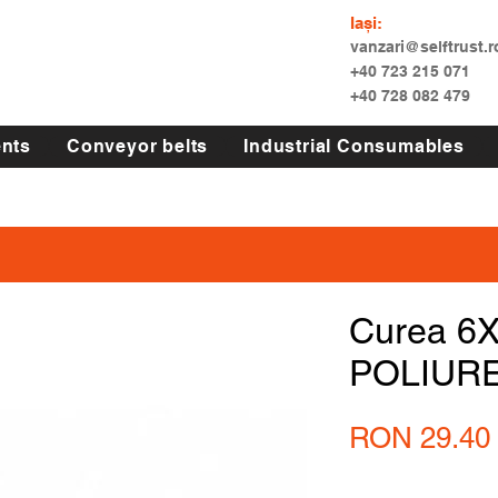
Iași:
vanzari@selftrust.r
+40 723 215 071
+40 728 082 479
nts
Conveyor belts
Industrial Consumables
Curea 6
POLIUR
RON 29.40