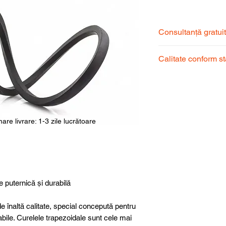
Consultanță gratui
Echipa noastră de s
Calitate conform s
pentru a alege prod
dumneavoastră.
Produsele noastre
garantând calitate, 
superioară.
are livrare: 1-3 zile lucrătoare
e puternică și durabilă
e înaltă calitate, special concepută pentru
abile. Curelele trapezoidale sunt cele mai