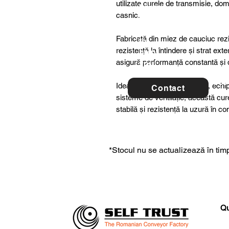
utilizate curele de transmisie, dome
ltancy
casnic.
we are
here
Fabricată din miez de cauciuc rezis
to
rezistență la întindere și strat ex
help
asigură performanță constantă și du
you!
For 
Ideală pentru utilaje agricole, ech
Contact
con
sisteme de ventilație, această cu
stabilă și rezistență la uzură în c
*Stocul nu se actualizează în timp
Qu