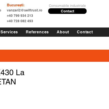
București:
Consumabile industriale
o
vanzari2@selftrust.ro
Contact
+40 799 934 213
+40 728 082 493
Services
References
About
Contact
X430 La
ETAN
Price