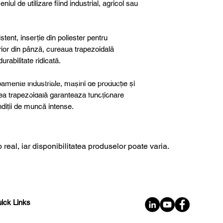
niul de utilizare fiind industrial, agricol sau
tent, inserție din poliester pentru
terior din pânză, cureaua trapezoidală
rabilitate ridicată.
further details, special products or
ipamente industriale, mașini de producție și
sultancy we are here to help you!
rea trapezoidală garantează funcționare
ondiții de muncă intense.
 real, iar disponibilitatea produselor poate varia.
ick Links