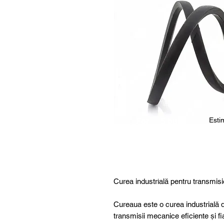
Estim
For
5 buc.
furthe
r
details
,
specia
Curea industrială pentru transmisi
l
produ
Cureaua este o curea industrială d
cts or
transmisii mecanice eficiente și fi
consu