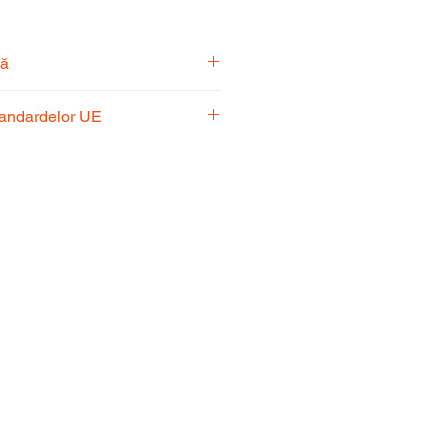
tă
pecialiști vă stă la dispoziție
tandardelor UE
usul potrivit nevoilor
 respectă standardele UE,
fiabilitate și performanță