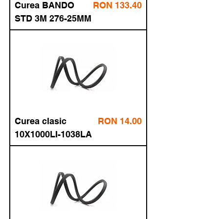
6X430 La
35.57
cu TVA
POLIURET
AN
Price
Curea
RON 133.40
fără TVA
BANDO
161.41
cu TVA
STD 3M
276-
25MM