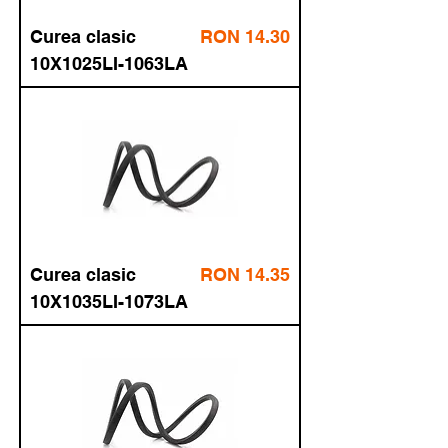
Price
Curea
RON 14.00
fără TVA
clasic
16.94
cu TVA
10X1000LI-
1038LA
Price
Curea
RON 14.30
fără TVA