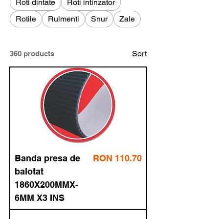
Roti dintate
Roti intinzator
Rotile
Rulmenti
Snur
Zale
Sort
360 products
Price
Banda
RON 110.70
fără TVA
presa de
133.95
cu TVA
balotat
1860X200
MMX-