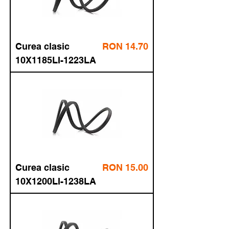
Price
Curea
RON 14.50
fără TVA
clasic
17.54
cu TVA
10X1100LI-
1138LA
Price
Curea
RON 14.50
fără TVA
clasic