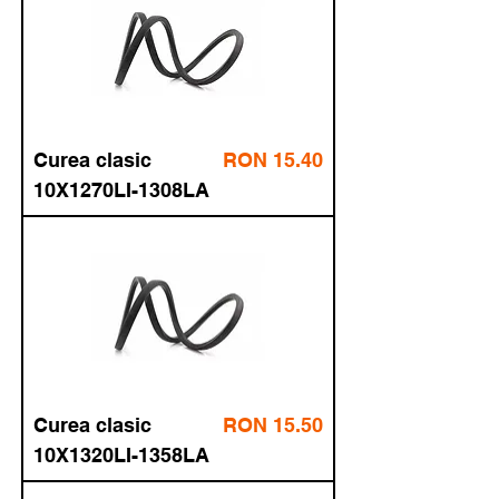
Price
Curea
RON 15.00
fără TVA
clasic
18.15
cu TVA
10X1200LI-
1238LA
Price
Curea
RON 15.00
fără TVA
clasic
18.15
cu TVA