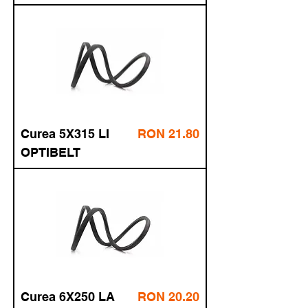
Price
Curea
RON 25.20
fără TVA
10X750 LI
30.49
cu TVA
OPTIBELT
Price
Curea
RON 21.80
fără TVA
5X315 LI
26.38
cu TVA
OPTIBELT