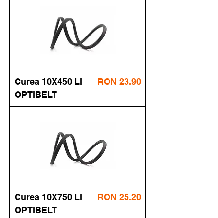
6MM X3
INS
Price
Curea
RON 23.90
fără TVA
10X450 LI
28.92
cu TVA
OPTIBELT