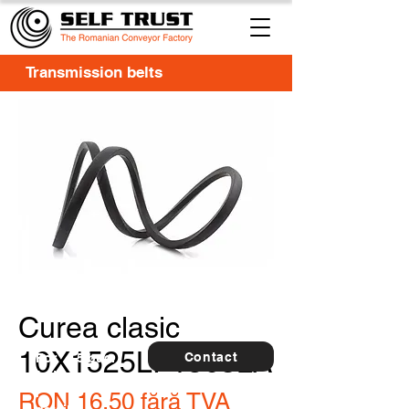
Transmission belts
Curea clasic
10X1525LI-1563LA
Contact
For
5 buc.
furthe
r
RON 16.50
fără TVA