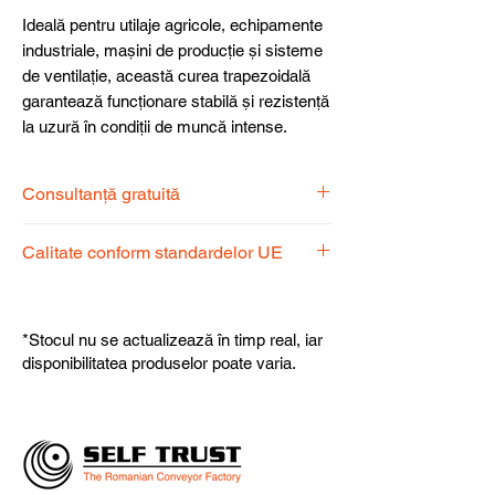
Ideală pentru utilaje agricole, echipamente
industriale, mașini de producție și sisteme
de ventilație, această curea trapezoidală
garantează funcționare stabilă și rezistență
la uzură în condiții de muncă intense.
Consultanță gratuită
Echipa noastră de specialiști vă stă la
Calitate conform standardelor UE
dispoziție pentru a alege produsul
potrivit nevoilor dumneavoastră.
Produsele noastre respectă
standardele UE, garantând calitate,
*Stocul nu se actualizează în timp real, iar
fiabilitate și performanță superioară.
disponibilitatea produselor poate varia.