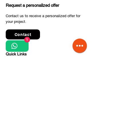
Request a personalized offer
Contact us to receive a personalized offer for
your project.
Contact
1
Quick Links
Terms and conditions
Privacy Policy
Processing of personal data
Terms of order and delivery
Steps for project implementation
About Us
CITCOnveyors Division
References