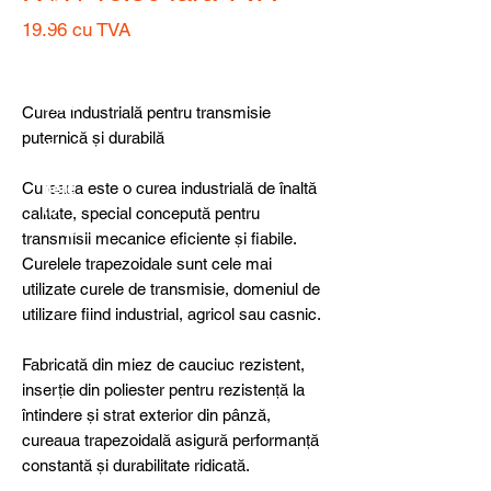
detail
s,
19.96
cu TVA
specia
Price
l
produ
cts or
Curea industrială pentru transmisie
consu
puternică și durabilă
ltancy
we are
Cureaua este o curea industrială de înaltă
here
to
calitate, special concepută pentru
help
transmisii mecanice eficiente și fiabile.
you!
Curelele trapezoidale sunt cele mai
utilizate curele de transmisie, domeniul de
utilizare fiind industrial, agricol sau casnic.
Fabricată din miez de cauciuc rezistent,
inserție din poliester pentru rezistență la
întindere și strat exterior din pânză,
cureaua trapezoidală asigură performanță
constantă și durabilitate ridicată.