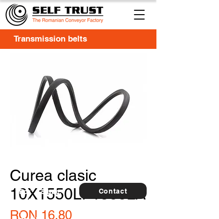
Transmission belts
Curea clasic
10X1550LI-1588LA
Contact
For
5 buc.
furthe
r
Price
RON 16.80