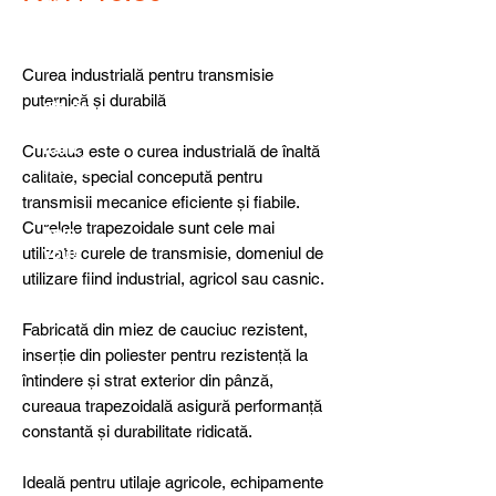
detail
s,
specia
l
Curea industrială pentru transmisie
produ
puternică și durabilă
cts or
consu
ltancy
Cureaua este o curea industrială de înaltă
we are
calitate, special concepută pentru
here
transmisii mecanice eficiente și fiabile.
to
Curelele trapezoidale sunt cele mai
help
utilizate curele de transmisie, domeniul de
you!
utilizare fiind industrial, agricol sau casnic.
Fabricată din miez de cauciuc rezistent,
inserție din poliester pentru rezistență la
întindere și strat exterior din pânză,
cureaua trapezoidală asigură performanță
constantă și durabilitate ridicată.
Ideală pentru utilaje agricole, echipamente