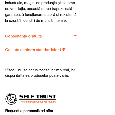
industriale, mașini de producție și sisteme
de ventilație, această curea trapezoidală
garantează funcționare stabilă și rezistență
la uzură în condiții de muncă intense.
Consultanță gratuită
Echipa noastră de specialiști vă stă la
Calitate conform standardelor UE
dispoziție pentru a alege produsul
potrivit nevoilor dumneavoastră.
Produsele noastre respectă
standardele UE, garantând calitate,
*Stocul nu se actualizează în timp real, iar
fiabilitate și performanță superioară.
disponibilitatea produselor poate varia.
Request a personalized offer