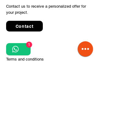
Contact us to receive a personalized offer for
your project.
Contact
1
Quick Links
Terms and conditions
Privacy Policy
Processing of personal data
Terms of order and delivery
Steps for project implementation
About Us
CITCOnveyors Division
References
Clients