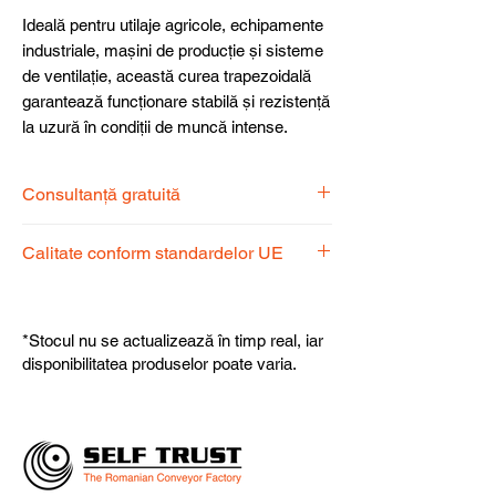
Ideală pentru utilaje agricole, echipamente
industriale, mașini de producție și sisteme
de ventilație, această curea trapezoidală
garantează funcționare stabilă și rezistență
la uzură în condiții de muncă intense.
Consultanță gratuită
Echipa noastră de specialiști vă stă la
Calitate conform standardelor UE
dispoziție pentru a alege produsul
potrivit nevoilor dumneavoastră.
Produsele noastre respectă
standardele UE, garantând calitate,
*Stocul nu se actualizează în timp real, iar
fiabilitate și performanță superioară.
disponibilitatea produselor poate varia.