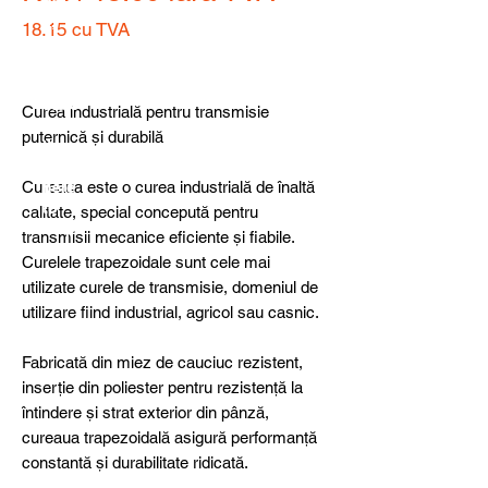
detail
s,
18.15
cu TVA
specia
Price
l
produ
cts or
Curea industrială pentru transmisie
consu
puternică și durabilă
ltancy
we are
Cureaua este o curea industrială de înaltă
here
to
calitate, special concepută pentru
help
transmisii mecanice eficiente și fiabile.
you!
Curelele trapezoidale sunt cele mai
utilizate curele de transmisie, domeniul de
utilizare fiind industrial, agricol sau casnic.
Fabricată din miez de cauciuc rezistent,
inserție din poliester pentru rezistență la
întindere și strat exterior din pânză,
cureaua trapezoidală asigură performanță
constantă și durabilitate ridicată.