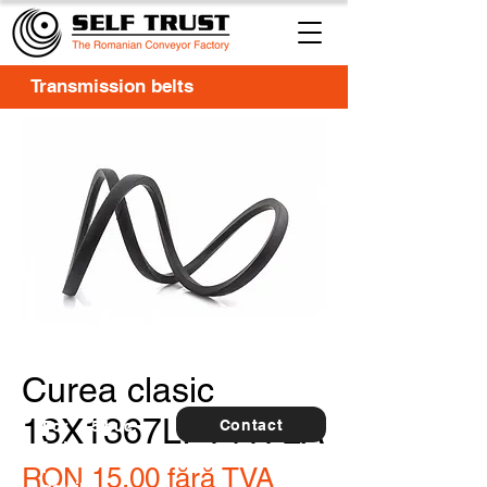
Transmission belts
Curea clasic
13X1367LI-1417LA
Contact
For
5 buc.
furthe
r
RON 15.00
fără TVA