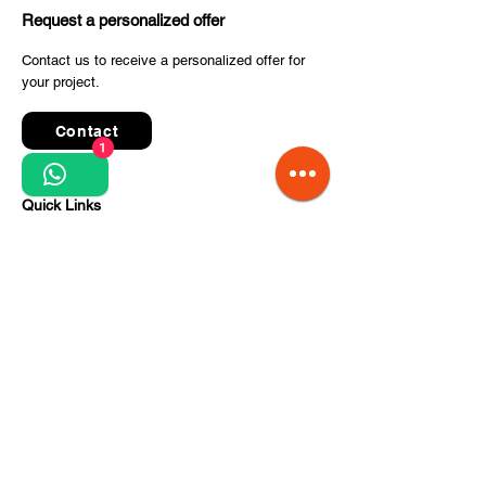
Request a personalized offer
Contact us to receive a personalized offer for
your project.
Contact
1
Quick Links
Terms and conditions
Privacy Policy
Processing of personal data
Terms of order and delivery
Steps for project implementation
About Us
CITCOnveyors Division
References