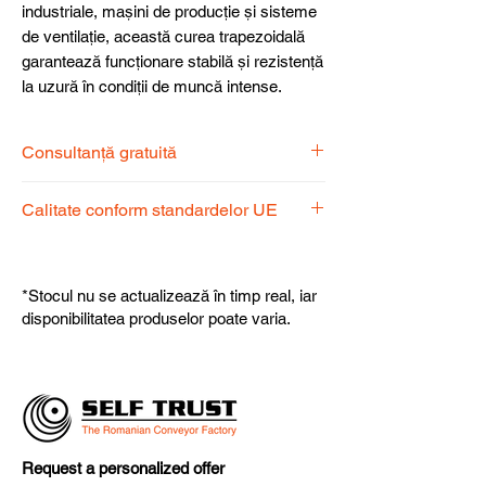
industriale, mașini de producție și sisteme
de ventilație, această curea trapezoidală
garantează funcționare stabilă și rezistență
la uzură în condiții de muncă intense.
Consultanță gratuită
Echipa noastră de specialiști vă stă la
Calitate conform standardelor UE
dispoziție pentru a alege produsul
potrivit nevoilor dumneavoastră.
Produsele noastre respectă
standardele UE, garantând calitate,
*Stocul nu se actualizează în timp real, iar
fiabilitate și performanță superioară.
disponibilitatea produselor poate varia.
Request a personalized offer