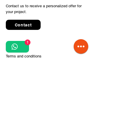
Contact us to receive a personalized offer for
your project.
Contact
1
Quick Links
Terms and conditions
Privacy Policy
Processing of personal data
Terms of order and delivery
Steps for project implementation
About Us
CITCOnveyors Division
References
Clients