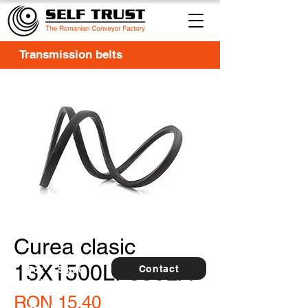
Transmission belts
Curea clasic
13X1500LI-550LA
Contact
For
5 buc.
furthe
r
Price
RON 15.40