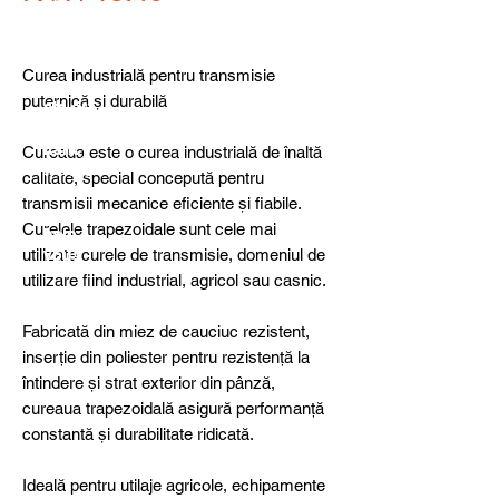
detail
s,
specia
l
Curea industrială pentru transmisie
produ
puternică și durabilă
cts or
consu
ltancy
Cureaua este o curea industrială de înaltă
we are
calitate, special concepută pentru
here
transmisii mecanice eficiente și fiabile.
to
Curelele trapezoidale sunt cele mai
help
utilizate curele de transmisie, domeniul de
you!
utilizare fiind industrial, agricol sau casnic.
Fabricată din miez de cauciuc rezistent,
inserție din poliester pentru rezistență la
întindere și strat exterior din pânză,
cureaua trapezoidală asigură performanță
constantă și durabilitate ridicată.
Ideală pentru utilaje agricole, echipamente