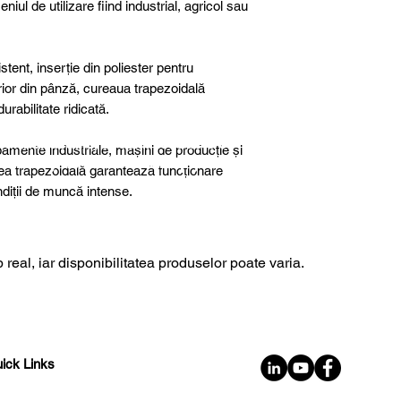
niul de utilizare fiind industrial, agricol sau
tent, inserție din poliester pentru
terior din pânză, cureaua trapezoidală
rabilitate ridicată.
further details, special products or
ipamente industriale, mașini de producție și
sultancy we are here to help you!
rea trapezoidală garantează funcționare
ondiții de muncă intense.
 real, iar disponibilitatea produselor poate varia.
ick Links