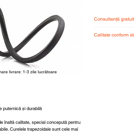
Consultanță gratui
Echipa noastră de s
Calitate conform s
pentru a alege prod
dumneavoastră.
Produsele noastre
garantând calitate, 
superioară.
are livrare: 1-3 zile lucrătoare
e puternică și durabilă
e înaltă calitate, special concepută pentru
abile. Curelele trapezoidale sunt cele mai