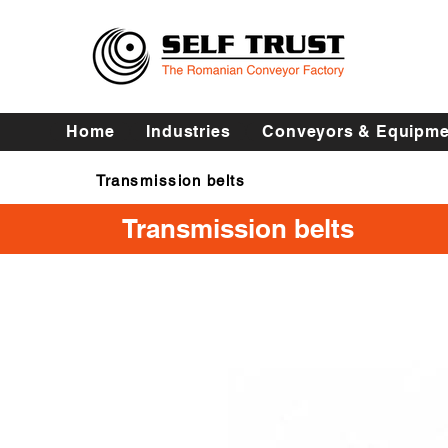
Home
Industries
Conveyors & Equipme
Transmission belts
Transmission belts
Transmission belts