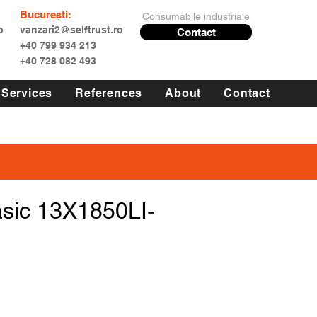
București:
Consumabile industriale
o
vanzari2@selftrust.ro
Contact
+40 799 934 213
+40 728 082 493
Services
References
About
Contact
asic 13X1850LI-
Price