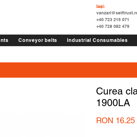
Iași:
vanzari@selftrust.r
+40 723 215 071
+40 728 082 479
nts
Conveyor belts
Industrial Consumables
Curea cl
1900LA
RON 16.25