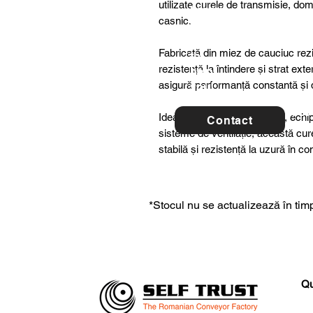
utilizate curele de transmisie, dome
ltancy
casnic.
we are
here
Fabricată din miez de cauciuc rezis
to
rezistență la întindere și strat ex
help
asigură performanță constantă și du
you!
For 
Ideală pentru utilaje agricole, ech
Contact
con
sisteme de ventilație, această cu
stabilă și rezistență la uzură în c
*Stocul nu se actualizează în timp
Qu