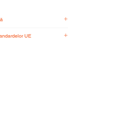
tă
pecialiști vă stă la dispoziție
tandardelor UE
usul potrivit nevoilor
 respectă standardele UE,
fiabilitate și performanță