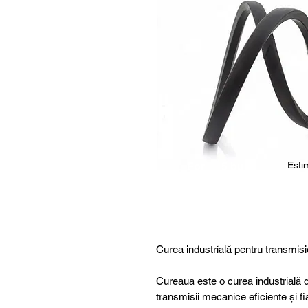
Estim
For
5 buc.
furthe
r
details
,
specia
Curea industrială pentru transmisi
l
produ
Cureaua este o curea industrială d
cts or
transmisii mecanice eficiente și fi
consu