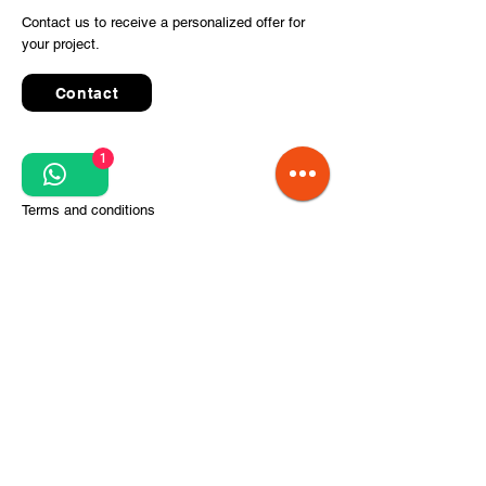
Contact us to receive a personalized offer for
your project.
Contact
1
Quick Links
Terms and conditions
Privacy Policy
Processing of personal data
Terms of order and delivery
Steps for project implementation
About Us
CITCOnveyors Division
References
Clients