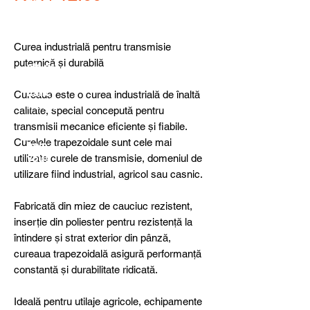
detail
s,
specia
l
Curea industrială pentru transmisie
produ
puternică și durabilă
cts or
consu
ltancy
Cureaua este o curea industrială de înaltă
we are
calitate, special concepută pentru
here
transmisii mecanice eficiente și fiabile.
to
Curelele trapezoidale sunt cele mai
help
utilizate curele de transmisie, domeniul de
you!
utilizare fiind industrial, agricol sau casnic.
Fabricată din miez de cauciuc rezistent,
inserție din poliester pentru rezistență la
întindere și strat exterior din pânză,
cureaua trapezoidală asigură performanță
constantă și durabilitate ridicată.
Ideală pentru utilaje agricole, echipamente