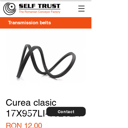
Transmission belts
Curea clasic
17X957LI-1026LA
Contact
For
5 buc.
furthe
r
Price
RON 12.00