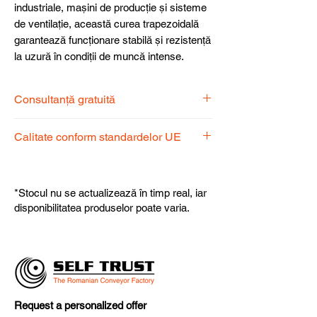
industriale, mașini de producție și sisteme
de ventilație, această curea trapezoidală
garantează funcționare stabilă și rezistență
la uzură în condiții de muncă intense.
Consultanță gratuită
Echipa noastră de specialiști vă stă la
Calitate conform standardelor UE
dispoziție pentru a alege produsul
potrivit nevoilor dumneavoastră.
Produsele noastre respectă
standardele UE, garantând calitate,
*Stocul nu se actualizează în timp real, iar
fiabilitate și performanță superioară.
disponibilitatea produselor poate varia.
Request a personalized offer