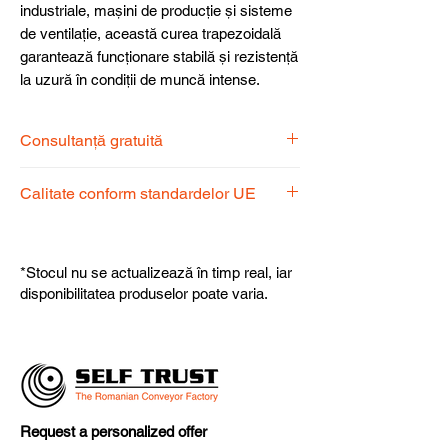
industriale, mașini de producție și sisteme
de ventilație, această curea trapezoidală
garantează funcționare stabilă și rezistență
la uzură în condiții de muncă intense.
Consultanță gratuită
Echipa noastră de specialiști vă stă la
Calitate conform standardelor UE
dispoziție pentru a alege produsul
potrivit nevoilor dumneavoastră.
Produsele noastre respectă
standardele UE, garantând calitate,
*Stocul nu se actualizează în timp real, iar
fiabilitate și performanță superioară.
disponibilitatea produselor poate varia.
Request a personalized offer