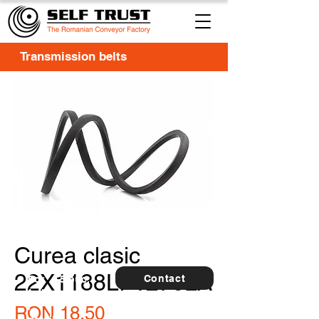
Transmission belts
Curea clasic
22X1188LI-1276LA
Contact
For
5 buc.
furthe
r
Price
RON 18.50