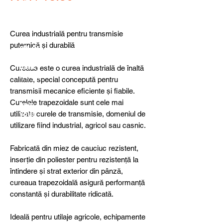
detail
s,
specia
l
Curea industrială pentru transmisie
produ
puternică și durabilă
cts or
consu
ltancy
Cureaua este o curea industrială de înaltă
we are
calitate, special concepută pentru
here
transmisii mecanice eficiente și fiabile.
to
Curelele trapezoidale sunt cele mai
help
utilizate curele de transmisie, domeniul de
you!
utilizare fiind industrial, agricol sau casnic.
Fabricată din miez de cauciuc rezistent,
inserție din poliester pentru rezistență la
întindere și strat exterior din pânză,
cureaua trapezoidală asigură performanță
constantă și durabilitate ridicată.
Ideală pentru utilaje agricole, echipamente