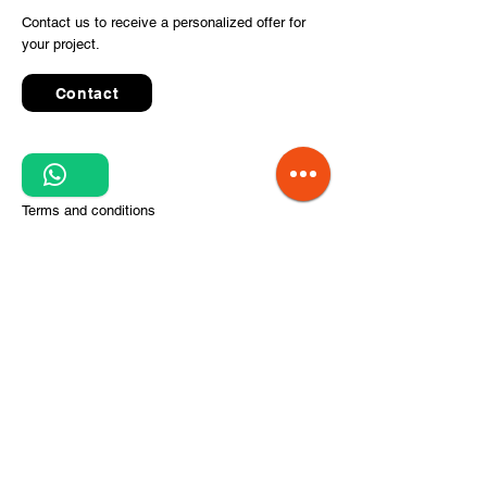
Contact us to receive a personalized offer for
your project.
Contact
Quick Links
Terms and conditions
Privacy Policy
Processing of personal data
Terms of order and delivery
Steps for project implementation
About Us
CITCOnveyors Division
References
Clients