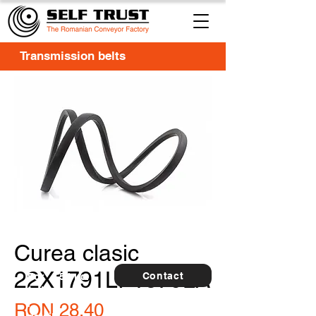
Transmission belts
Curea clasic
22X1791LI-1879LA
Contact
For
5 buc.
furthe
r
Price
RON 28.40