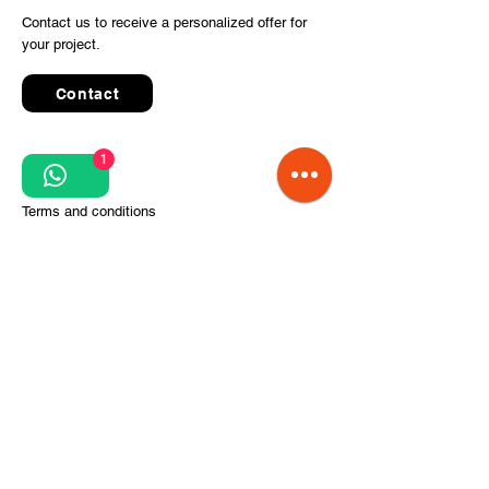
Contact us to receive a personalized offer for
your project.
Contact
1
Quick Links
Terms and conditions
Privacy Policy
Processing of personal data
Terms of order and delivery
Steps for project implementation
About Us
CITCOnveyors Division
References
Clients