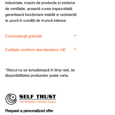
industriale, mașini de producție și sisteme
de ventilație, această curea trapezoidală
garantează funcționare stabilă și rezistență
la uzură în condiții de muncă intense.
Consultanță gratuită
Echipa noastră de specialiști vă stă la
Calitate conform standardelor UE
dispoziție pentru a alege produsul
potrivit nevoilor dumneavoastră.
Produsele noastre respectă
standardele UE, garantând calitate,
*Stocul nu se actualizează în timp real, iar
fiabilitate și performanță superioară.
disponibilitatea produselor poate varia.
Request a personalized offer