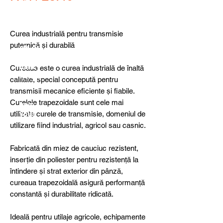
detail
s,
specia
l
Curea industrială pentru transmisie
produ
puternică și durabilă
cts or
consu
ltancy
Cureaua este o curea industrială de înaltă
we are
calitate, special concepută pentru
here
transmisii mecanice eficiente și fiabile.
to
Curelele trapezoidale sunt cele mai
help
utilizate curele de transmisie, domeniul de
you!
utilizare fiind industrial, agricol sau casnic.
Fabricată din miez de cauciuc rezistent,
inserție din poliester pentru rezistență la
întindere și strat exterior din pânză,
cureaua trapezoidală asigură performanță
constantă și durabilitate ridicată.
Ideală pentru utilaje agricole, echipamente