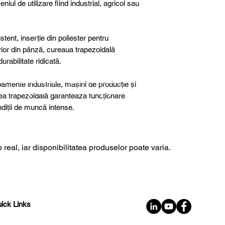
niul de utilizare fiind industrial, agricol sau
tent, inserție din poliester pentru
terior din pânză, cureaua trapezoidală
rabilitate ridicată.
further details, special products or
ipamente industriale, mașini de producție și
sultancy we are here to help you!
rea trapezoidală garantează funcționare
ondiții de muncă intense.
 real, iar disponibilitatea produselor poate varia.
ick Links