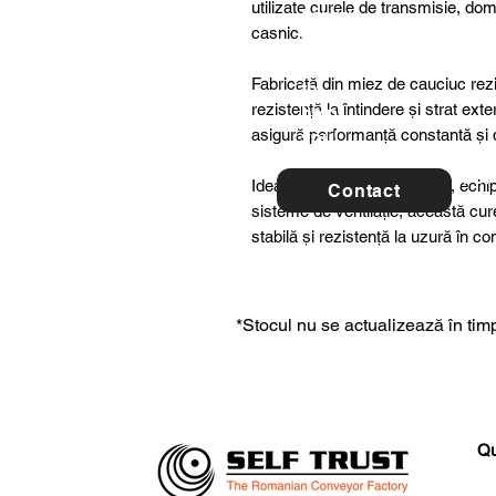
utilizate curele de transmisie, dome
ltancy
casnic.
we are
here
Fabricată din miez de cauciuc rezis
to
rezistență la întindere și strat ex
help
asigură performanță constantă și du
you!
For 
Ideală pentru utilaje agricole, ech
Contact
con
sisteme de ventilație, această cu
stabilă și rezistență la uzură în c
*Stocul nu se actualizează în timp
Qu