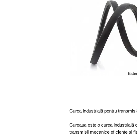
Estim
For
5 buc.
furthe
r
details
,
specia
Curea industrială pentru transmisi
l
produ
Cureaua este o curea industrială d
cts or
transmisii mecanice eficiente și fi
consu