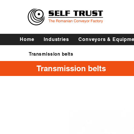
Home
Industries
Conveyors & Equipme
Transmission belts
Transmission belts
Transmission belts