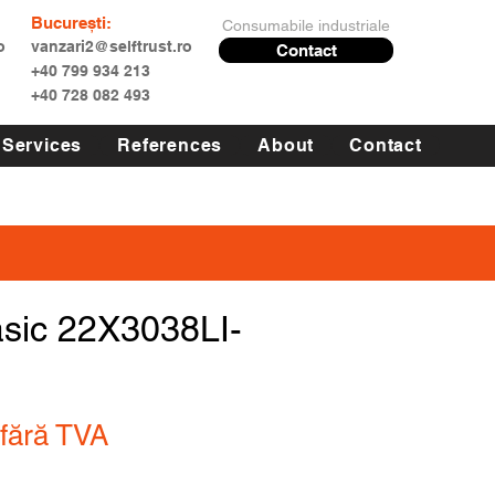
București:
Consumabile industriale
o
vanzari2@selftrust.ro
Contact
+40 799 934 213
+40 728 082 493
Services
References
About
Contact
asic 22X3038LI-
fără TVA