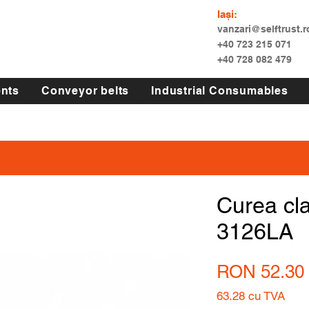
Iași:
vanzari@selftrust.r
+40 723 215 071
+40 728 082 479
nts
Conveyor belts
Industrial Consumables
Curea cl
3126LA
RON 52.30
63.28
cu TVA