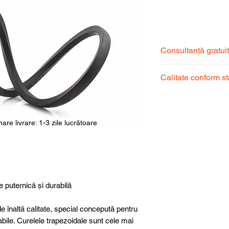
Price
Consultanță gratui
Echipa noastră de s
Calitate conform s
pentru a alege prod
dumneavoastră.
Produsele noastre
garantând calitate, 
superioară.
are livrare: 1-3 zile lucrătoare
e puternică și durabilă
e înaltă calitate, special concepută pentru
abile. Curelele trapezoidale sunt cele mai