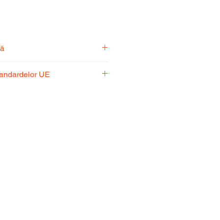
tă
pecialiști vă stă la dispoziție
tandardelor UE
usul potrivit nevoilor
 respectă standardele UE,
fiabilitate și performanță