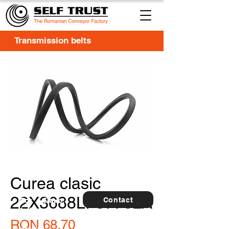
Transmission belts
Curea clasic
22X3688LI-3776LA
Contact
For
5 buc.
furthe
r
Price
RON 68.70