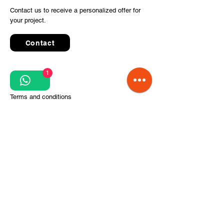
Contact us to receive a personalized offer for
your project.
Contact
1
Quick Links
Terms and conditions
Privacy Policy
Processing of personal data
Terms of order and delivery
Steps for project implementation
About Us
CITCOnveyors Division
References
Clients