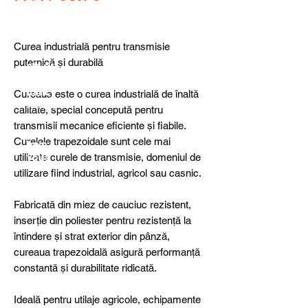
detail
s,
specia
l
Curea industrială pentru transmisie
produ
puternică și durabilă
cts or
consu
ltancy
Cureaua este o curea industrială de înaltă
we are
calitate, special concepută pentru
here
transmisii mecanice eficiente și fiabile.
to
Curelele trapezoidale sunt cele mai
help
utilizate curele de transmisie, domeniul de
you!
utilizare fiind industrial, agricol sau casnic.
Fabricată din miez de cauciuc rezistent,
inserție din poliester pentru rezistență la
întindere și strat exterior din pânză,
cureaua trapezoidală asigură performanță
constantă și durabilitate ridicată.
Ideală pentru utilaje agricole, echipamente