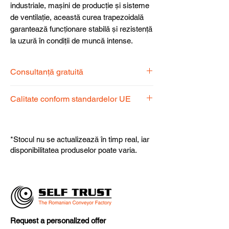
industriale, mașini de producție și sisteme
de ventilație, această curea trapezoidală
garantează funcționare stabilă și rezistență
la uzură în condiții de muncă intense.
Consultanță gratuită
Echipa noastră de specialiști vă stă la
Calitate conform standardelor UE
dispoziție pentru a alege produsul
potrivit nevoilor dumneavoastră.
Produsele noastre respectă
standardele UE, garantând calitate,
*Stocul nu se actualizează în timp real, iar
fiabilitate și performanță superioară.
disponibilitatea produselor poate varia.
Request a personalized offer